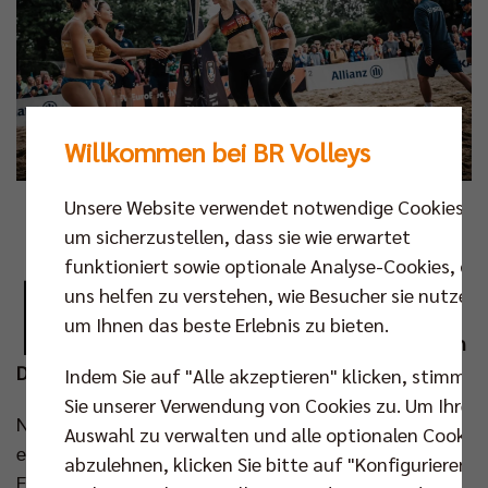
Willkommen bei BR Volleys
Unsere Website verwendet notwendige Cookies,
Foto: Stegemann/Mattig
um sicherzustellen, dass sie wie erwartet
M
funktioniert sowie optionale Analyse-Cookies, die
it zwei Siegen und zwei Niederlagen
uns helfen zu verstehen, wie Besucher sie nutzen,
verbuchten Louisa Lippmann und Linda
um Ihnen das beste Erlebnis zu bieten.
Bock bei der Heim-Europameisterschaft in
Düsseldorf ein respektables Ergebnis.
Indem Sie auf "Alle akzeptieren" klicken, stimmen
Sie unserer Verwendung von Cookies zu. Um Ihre
Nach einem Erfolg gegen Litauen (21:7, 21:16) und
Auswahl zu verwalten und alle optionalen Cookie
einer Tiebreak-Niederlage gegen die späteren
abzulehnen, klicken Sie bitte auf "Konfigurieren".
Finalistinnen aus Frankreich (12:21, 21:19, 10:15)