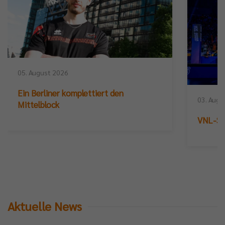
05. August 2026
Ein Berliner komplettiert den
03. Augu
Mittelblock
VNL-Sil
Aktuelle News