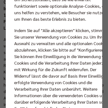
(15 Punkte) den Topscorer des Abends. Erstmals
funktioniert sowie optionale Analyse-Cookies, die
bekommen die Zuschauer am Sonntag (12. Okt um
uns helfen zu verstehen, wie Besucher sie nutzen,
18.00 Uhr) in der Sparkassen-Arena ein anderes
um Ihnen das beste Erlebnis zu bieten.
Finale, nämlich das der Playoffs 2025 gegen die SVG
Lüneburg.
Indem Sie auf "Alle akzeptieren" klicken, stimmen
Sie unserer Verwendung von Cookies zu. Um Ihre
Anders als noch am Vortag ruckelte es zunächst ein
Auswahl zu verwalten und alle optionalen Cookie
wenig im Berliner Spiel und das Match gegen den
abzulehnen, klicken Sie bitte auf "Konfigurieren".
selbsternannten „Geilsten Club der Welt“ startete
Sie können ihre Einwilligung in die Verwendung vo
ausgeglichen (6:6). Neu auf der Platte waren Moritz
Cookies und die Verarbeitung Ihrer Daten jederzei
Reichert anstelle von Ruben Schott und Florian
mit Wirkung für die Zukunft widerrufen. Der
Krage-Brewitz für Jelle Bosma. In dieser Besetzung
Widerruf lässt die davor auf Basis Ihrer Einwilligu
konnten die BR Volleys aber zügig einen Gang
erfolgte Verwendung von Cookies und die
hochschalten und wieder einmal gab Nehemiah Mote
Verarbeitung Ihrer Daten unberührt. Weitere
der Mannschaft Energie durch Punkte im Angriff und
Informationen über die verwendeten Cookies und
Aufschlag (12:8). Insgesamt schraubten die Männer
darüber erfolgende Verarbeitung Ihrer Daten sowi
in Orange ihre Aufschlagqualität nach oben und