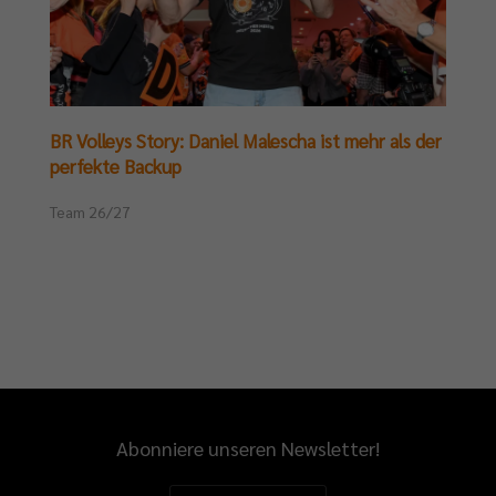
BR Volleys Story: Daniel Malescha ist mehr als der
perfekte Backup
Team 26/27
Abonniere unseren Newsletter!