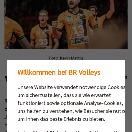
Foto: Kevin Mattig
Willkommen bei BR Volleys
V
olleyball für alle im Monat Januar! Nach dem
erfolgreichen Jahresauftakt gegen
Unsere Website verwendet notwendige Cookies,
Friedrichshafen stehen für die Berlin
um sicherzustellen, dass sie wie erwartet
Recycling Volleys noch acht weitere Partien an, vier
funktioniert sowie optionale Analyse-Cookies, die
davon zuhause in der Max-Schmeling-Halle. Der
uns helfen zu verstehen, wie Besucher sie nutzen,
JANUARWUMMS ermöglicht den Zugang zu diesen
um Ihnen das beste Erlebnis zu bieten.
Heimpartien für nur 10 Euro in der günstigsten