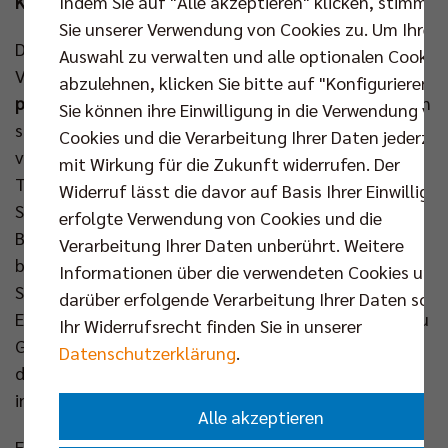
Indem Sie auf "Alle akzeptieren" klicken, stimmen
Kategorie.
Sie unserer Verwendung von Cookies zu. Um Ihre
Das erste Heimspiel im neuen Jahr bestreiten die BR
Auswahl zu verwalten und alle optionalen Cookie
Volleys am
Sonntag (11. Jan)
gegen die
SWD
abzulehnen, klicken Sie bitte auf "Konfigurieren".
powervolleys Düren.
Durch den Sieg in Friedrichshafen
Sie können ihre Einwilligung in die Verwendung vo
sind die Berliner vorerst an den Rheinländern
Cookies und die Verarbeitung Ihrer Daten jederzei
vorbeigezogen und könnten den zweiten
mit Wirkung für die Zukunft widerrufen. Der
Tabellenplatz daheim im direkten Duell behaupten.
Widerruf lässt die davor auf Basis Ihrer Einwilligu
Spektakel verspricht der Klassiker nicht zuletzt mit
erfolgte Verwendung von Cookies und die
Blick auf die letzten beiden Vergleiche. Zweimal
Verarbeitung Ihrer Daten unberührt. Weitere
boten die befreundeten Vereine dem Publikum fünf
Informationen über die verwendeten Cookies und
Sätze – beim Pokalfinale 2025 mit dem besseren
darüber erfolgende Verarbeitung Ihrer Daten sowi
Ende für die Hauptstädter, zuletzt in der Hinrunde zu
Ihr Widerrufsrecht finden Sie in unserer
Gunsten von Düren. Für dieses Spitzenspiel gegen
Datenschutzerklärung
.
den Ex-Berliner Robin Baghdady und sein Team ist
inzwischen auch der
Oberrang geöffnet
.
Alle akzeptieren
Eine Woche später schlägt das nächste, bestens