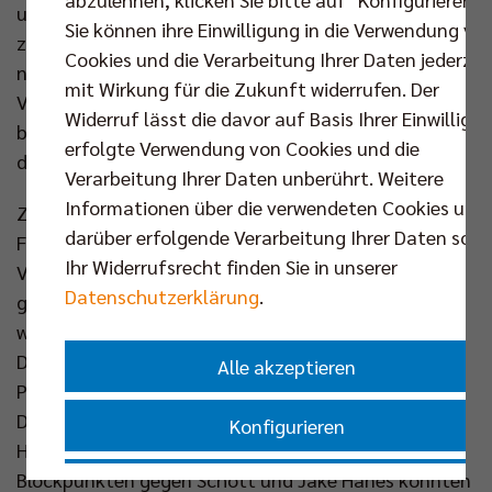
unheimlich stolz auf mein Mannschaft. Das ist die
Sie können ihre Einwilligung in die Verwendung vo
zehnte Meisterschaft in Folge für unseren Verein
Cookies und die Verarbeitung Ihrer Daten jederzei
nach einer emotional unglaublich harten Saison.
mit Wirkung für die Zukunft widerrufen. Der
Viele haben uns das nicht mehr zugetraut. Deshalb
Widerruf lässt die davor auf Basis Ihrer Einwilligu
bin ich einfach glücklich, dass wir jetzt am Ende
erfolgte Verwendung von Cookies und die
dreimal unser bestes Spiel abrufen konnten.“
Verarbeitung Ihrer Daten unberührt. Weitere
Informationen über die verwendeten Cookies und
Zuvor entwickelte sich noch einmal ein mitreißendes
darüber erfolgende Verarbeitung Ihrer Daten sowi
Finale zwischen den beiden besten deutschen
Ihr Widerrufsrecht finden Sie in unserer
Volleyballmannschaften. Über dem Spiel stand die
Datenschutzerklärung
.
große Frage, wer diesmal besser ins Match starten
würde – und das war der Titelverteidiger aus Berlin.
Das erste Ass gehörte Moritz Reichert (4:2), sein
Alle akzeptieren
Positionskollege Ruben Schott gewann das
Drückduell gegen Zuspieler Välimaa und zwang
Konfigurieren
Heimtrainer Hübner so zur frühen Auszeit (7:3). Mit
Blockpunkten gegen Schott und Jake Hanes konnten
Nur essenzielle Cookies akzeptieren