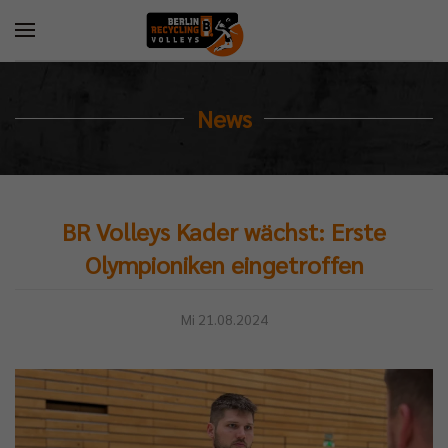
News
BR Volleys Kader wächst: Erste
Olympioniken eingetroffen
Mi 21.08.2024