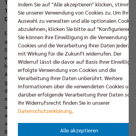
Team USA ebenfalls in Paris war. In den nächsten
Indem Sie auf "Alle akzeptieren" klicken, stimmen
Tagen warten nun erste Testspiele auf den
Sie unserer Verwendung von Cookies zu. Um Ihre
Deutschen Meister und Pokalsieger.
Auswahl zu verwalten und alle optionalen Cookie
abzulehnen, klicken Sie bitte auf "Konfigurieren".
Eine Woche Smartphone aus und körperlich, aber vor
Sie können ihre Einwilligung in die Verwendung vo
allem mental regenerieren. Das stand für Ruben
Cookies und die Verarbeitung Ihrer Daten jederzei
Schott auf dem Programm, bevor der 30-Jährige
mit Wirkung für die Zukunft widerrufen. Der
wieder die Trainingshalle der BR Volleys betrat. Noch
Widerruf lässt die davor auf Basis Ihrer Einwilligu
hallen die intensiven Olympia-Erlebnisse beim
erfolgte Verwendung von Cookies und die
Außenangreifer nach: „Normalerweise schaue ich mir
Verarbeitung Ihrer Daten unberührt. Weitere
ganze Spiele oder Highlights noch einmal an, aber
Informationen über die verwendeten Cookies und
das habe ich noch nicht übers Herz gebracht. Es ist
darüber erfolgende Verarbeitung Ihrer Daten sowi
noch sehr viel Schmerz übrig.“ Also ist es an den
Ihr Widerrufsrecht finden Sie in unserer
alten und neuen Teammitgliedern, Schott und die
Datenschutzerklärung
.
anderen deutschen Olympia-Teilnehmer
aufzurichten, denn in genau einem Monat steht der
Alle akzeptieren
Bundesliga-Heimauftakt gegen die Helios Grizzlys