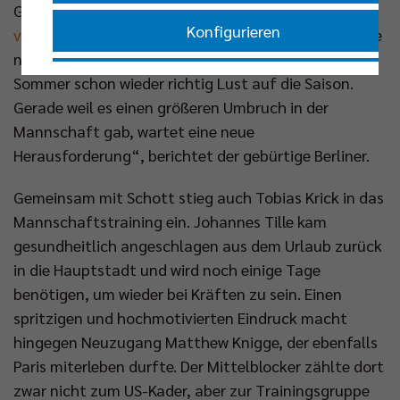
Giesen (21. Sep um 18.00 Uhr,
www.br-
Konfigurieren
volleys.de/ticketshop
) an. „Ich freue mich auf unsere
neue Gruppe und habe trotz der vielen Eindrücke im
Nur essenzielle Cookies akzeptieren
Sommer schon wieder richtig Lust auf die Saison.
Gerade weil es einen größeren Umbruch in der
Mannschaft gab, wartet eine neue
Impressum
|
Datenschutzerklärung
Herausforderung“, berichtet der gebürtige Berliner.
Gemeinsam mit Schott stieg auch Tobias Krick in das
Mannschaftstraining ein. Johannes Tille kam
gesundheitlich angeschlagen aus dem Urlaub zurück
in die Hauptstadt und wird noch einige Tage
benötigen, um wieder bei Kräften zu sein. Einen
spritzigen und hochmotivierten Eindruck macht
hingegen Neuzugang Matthew Knigge, der ebenfalls
Paris miterleben durfte. Der Mittelblocker zählte dort
zwar nicht zum US-Kader, aber zur Trainingsgruppe