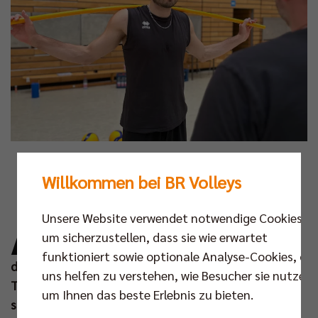
Foto: BR Volleys
Willkommen bei BR Volleys
A
llmählich nimmt das Spieleraufgebot der
Unsere Website verwendet notwendige Cookies,
Berlin Recycling Volleys für die neue Saison
um sicherzustellen, dass sie wie erwartet
Form an. Headcoach Joel Banks konnte in
funktioniert sowie optionale Analyse-Cookies, die
dieser Woche die Olympioniken Ruben Schott und
uns helfen zu verstehen, wie Besucher sie nutzen,
Tobias Krick im Training begrüßen. Zur Mannschaft
um Ihnen das beste Erlebnis zu bieten.
stieß auch Neuzugang Matthew Knigge, der mit