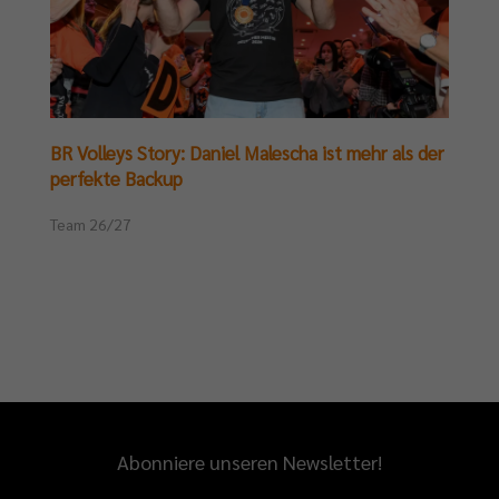
BR Volleys Story: Daniel Malescha ist mehr als der
perfekte Backup
Team 26/27
Abonniere unseren Newsletter!