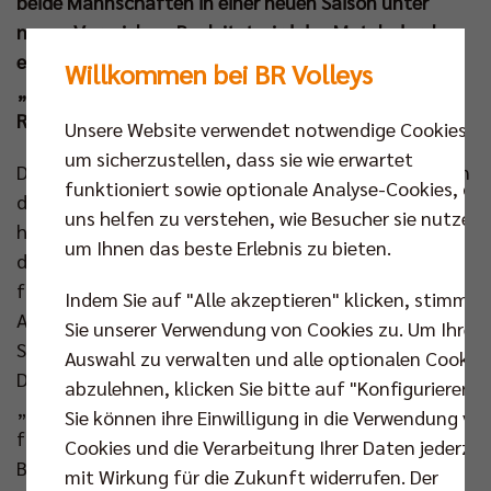
beide Mannschaften in einer neuen Saison unter
neuen Vorzeichen. Begleitet wird das Match durch
einige Aktionen in Zusammenarbeit mit dem
Willkommen bei BR Volleys
„Partner des Spieltags“, Titelsponsor Berlin
Recycling GmbH.
Unsere Website verwendet notwendige Cookies,
um sicherzustellen, dass sie wie erwartet
Das Dauerduell der Volleyball Bundesliga geht früh in
funktioniert sowie optionale Analyse-Cookies, die
der Spielzeit 24/25 in die nächste Runde. 69 Siege
uns helfen zu verstehen, wie Besucher sie nutzen,
haben die BR Volleys auf dem Konto, 84 stehen für
um Ihnen das beste Erlebnis zu bieten.
den VfB zu Buche. Daheim spricht die Gesamtbilanz
für die Berliner (42 Siege zu 33 Niederlagen).
Indem Sie auf "Alle akzeptieren" klicken, stimmen
Aufseiten des Hauptstadtteams tauchen sechs
Sie unserer Verwendung von Cookies zu. Um Ihre
Spieler erstmals daheim in das prestigeträchtige
Auswahl zu verwalten und alle optionalen Cookie
Duell ein. Einer von ihnen ist Libero Kyle Dagostino:
abzulehnen, klicken Sie bitte auf "Konfigurieren".
„Ich weiß, dass das deutsche Derby ein großes Spiel
Sie können ihre Einwilligung in die Verwendung vo
für alle ist. Ich glaube, es hilft uns, das erste
Cookies und die Verarbeitung Ihrer Daten jederzei
Bundesligaspiel gegen den VfB zuhause zu haben.
mit Wirkung für die Zukunft widerrufen. Der