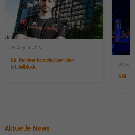
05. August 2026
Ein Berliner komplettiert den
03. Augu
Mittelblock
VNL-Sil
Aktuelle News