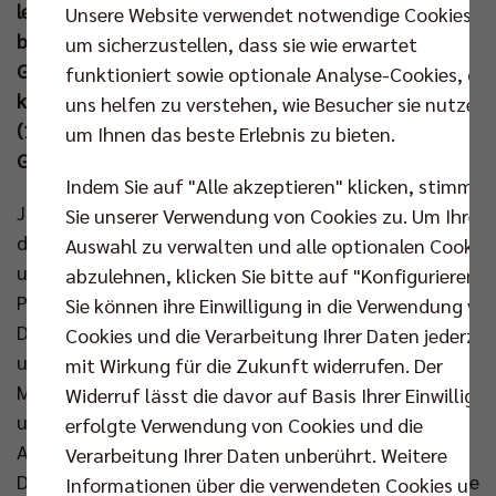
lediglich zwei abgegebenen Sätzen. Am Samstag
Unsere Website verwendet notwendige Cookies,
beginnt offiziell die VBL-Rückrunde mit dem
um sicherzustellen, dass sie wie erwartet
Gastspiel bei den Helios Grizzlys Giesen, doch zuvor
funktioniert sowie optionale Analyse-Cookies, die
kommt in der CEV Champions League am Mittwoch
uns helfen zu verstehen, wie Besucher sie nutzen,
(18. Dez um 19.30 Uhr,
www.br-volleys.de/tickets
)
um Ihnen das beste Erlebnis zu bieten.
Greenyard Maaseik in die Max-Schmeling-Halle.
Indem Sie auf "Alle akzeptieren" klicken, stimmen
Joel Banks nutzte den zweiten Aufritt in Bayern in
Sie unserer Verwendung von Cookies zu. Um Ihre
dieser Woche, um seine Startformation ordentlich
Auswahl zu verwalten und alle optionalen Cookie
umzubauen. Anders als noch vier Tage zuvor beim
abzulehnen, klicken Sie bitte auf "Konfigurieren".
Pokalsieg in Haching standen diesmal Jan Fornal,
Sie können ihre Einwilligung in die Verwendung vo
Daniel Malescha, Adam Kowalski, Matthew Knigge
Cookies und die Verarbeitung Ihrer Daten jederzei
und Nehemiah Mote von Beginn an auf der Platte.
mit Wirkung für die Zukunft widerrufen. Der
Mit ihnen waren die Nationalspieler Johannes Tille
Widerruf lässt die davor auf Basis Ihrer Einwilligu
und Moritz Reichert gefordert. Nachdem die Berliner
erfolgte Verwendung von Cookies und die
Annahme direkt Bekanntschaft mit der niedrigen
Verarbeitung Ihrer Daten unberührt. Weitere
Deckenhöhe in der vollbesetzten Georg-Scherer-Halle
Informationen über die verwendeten Cookies und