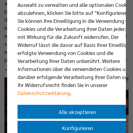
Volleys in Pokalspielen in der Vergangenheit manch
Auswahl zu verwalten und alle optionalen Cookie
böse Überraschung erlebten. Allerdings nicht, wenn
abzulehnen, klicken Sie bitte auf "Konfigurieren".
die Naumanns in den Südwesten reisten: „In den
Sie können ihre Einwilligung in die Verwendung vo
letzten beiden Jahren hat es so schön geklappt, da
Cookies und die Verarbeitung Ihrer Daten jederzei
wollten wir auch jetzt dabeibleiben.“ Gemeinsam mit
mit Wirkung für die Zukunft widerrufen. Der
seinem Vater Holger tritt er die Fahrt an, die Mutter
Widerruf lässt die davor auf Basis Ihrer Einwilligu
war auch schon einmal dabei. Alle drei haben seit ein
erfolgte Verwendung von Cookies und die
paar Jahren eine Dauerkarte im Volleyballtempel, der
Verarbeitung Ihrer Daten unberührt. Weitere
„Block B“ ist ihrer.
Informationen über die verwendeten Cookies und
darüber erfolgende Verarbeitung Ihrer Daten sowi
Ihr Widerrufsrecht finden Sie in unserer
Datenschutzerklärung
.
Alle akzeptieren
Konfigurieren