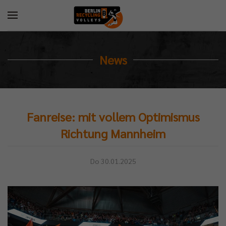
News
Fanreise: mit vollem Optimismus
Richtung Mannheim
Do 30.01.2025