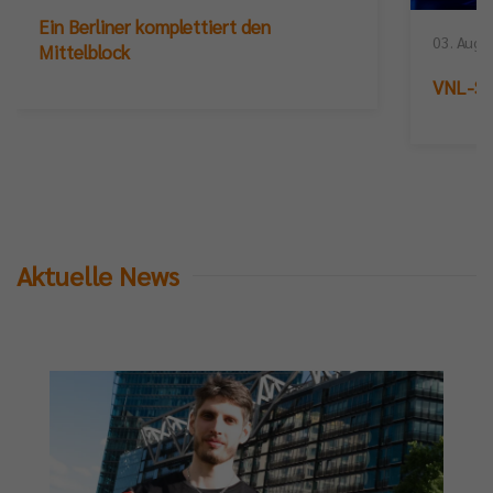
Ein Berliner komplettiert den
03. Augu
Mittelblock
VNL-Sil
Aktuelle News