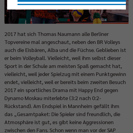
Nur essenzielle Cookies akzeptieren
Impressum
|
Datenschutzerklärung
2017 hat sich Thomas Naumann alle Berliner
Topvereine mal angeschaut, neben den BR Volleys
auch die Eisbären, Alba und die Füchse. Geblieben ist
er beim Volleyball. Vielleicht, weil ihm selbst dieser
Sport in der Schule am meisten Spaß gemacht hat,
vielleicht, weil jeder Spielzug mit einem Punktgewinn
endet, vielleicht, weil er bereits beim zweiten Besuch
2017 ein sportliches Drama mit Happy End gegen
Dynamo Moskau miterlebte (3:2 nach 0:2-
Rückstand). Am Endspiel in Mannheim gefällt ihm
das „Gesamtpaket: Die Spieler sind freundlich, die
Atmosphäre ist gut, es gibt keine Aggressionen
zwischen den Fans. Schon wenn man vor der SAP