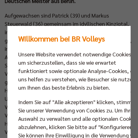
Deutschen Meister aus Berlin.
Aufgewachsen sind Patrick (39) und Markus
Steuerwald (36) gemeinsam im idyllischen Kinzigtal,
in Hausach – zwanzig Kilometer entfernt von der
Willkommen bei BR Volleys
größten Kuckucksuhr der Welt. Im Schwarzwald also,
in einem kaum 6.000 Seelen zählenden Städtchen.
Unsere Website verwendet notwendige Cookies,
Aber wieso wurden die Brüder dann nicht zu
um sicherzustellen, dass sie wie erwartet
Skilangläufern, sondern zu zwei der besten
funktioniert sowie optionale Analyse-Cookies, die
Volleyballspieler Deutschlands ihrer Zeit? „Schnee
uns helfen zu verstehen, wie Besucher sie nutzen,
gab es bei uns nicht so viel“, erklärt Markus, „aber
um Ihnen das beste Erlebnis zu bieten.
Hausach hatte einen Verein, der in der 3. Liga spielte.
Unser Vater war einige Jahre Abteilungsleiter
Indem Sie auf "Alle akzeptieren" klicken, stimmen
Volleyball. Dazu bot ein Lehrer eine Schul-AG
Sie unserer Verwendung von Cookies zu. Um Ihre
Volleyball an. Ab der Grundschule.“ Volleyball in
Auswahl zu verwalten und alle optionalen Cookie
Hausach war also populär. Unter diesen
abzulehnen, klicken Sie bitte auf "Konfigurieren".
Voraussetzungen starteten beide durch, konnten
Sie können ihre Einwilligung in die Verwendung vo