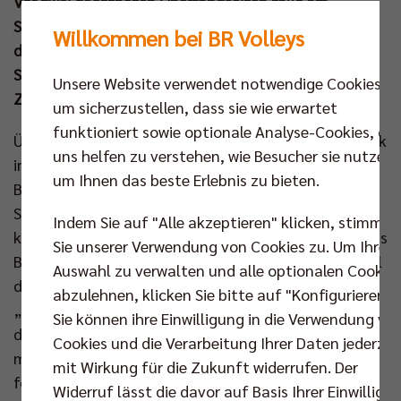
Vor zwei geöffneten Oberrangseiten fällt am
Sonntag (27. Apr um 16.00 Uhr) der Startschuss, bei
Willkommen bei BR Volleys
dem Titelsponsor Berlin Recycling als „Partner des
Spieltags“ sein 25-jähriges Firmenjubiläum mit den
Unsere Website verwendet notwendige Cookies,
Zuschauern im Volleyballtempel feiert.
um sicherzustellen, dass sie wie erwartet
funktioniert sowie optionale Analyse-Cookies, die
Überzeugend beim Ligacup (3:0), durchsetzungsstark
uns helfen zu verstehen, wie Besucher sie nutzen,
im DVV-Pokal (3:1) und ungefährdet in der Volleyball
um Ihnen das beste Erlebnis zu bieten.
Bundesliga (3:0) – in den ersten drei Duellen dieser
Saison gaben die BR Volleys gegen die SVG Lüneburg
Indem Sie auf "Alle akzeptieren" klicken, stimmen
klar den Ton an. Mitte Februar wendete sich dann das
Sie unserer Verwendung von Cookies zu. Um Ihre
Blatt zwischen den beiden Kontrahenten. Im Hinspiel
Auswahl zu verwalten und alle optionalen Cookie
der CEV Champions League (2:3) gewannen die
abzulehnen, klicken Sie bitte auf "Konfigurieren".
„LüneHünen“ den nötigen Glauben, der sie auch die
Sie können ihre Einwilligung in die Verwendung vo
dramatische Berliner Aufholjagd im Rückspiel (3:2)
Cookies und die Verarbeitung Ihrer Daten jederzei
mit 13:15 im Golden Set noch stoppen ließ. Was
mit Wirkung für die Zukunft widerrufen. Der
folgte, war ein zweites Match in der Bundesliga, bei
Widerruf lässt die davor auf Basis Ihrer Einwilligu