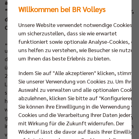
auf direktem Wege entscheiden. Vor dem
Willkommen bei BR Volleys
“Matchballspiel“ herrscht Einigkeit im Berliner Lager,
dass man sich kein zweites Mal auf die eigenen
Unsere Website verwendet notwendige Cookies,
Comeback-Qualitäten verlassen darf.
um sicherzustellen, dass sie wie erwartet
funktioniert sowie optionale Analyse-Cookies, die
„Die mentale Situation ist sicherlich sehr
uns helfen zu verstehen, wie Besucher sie nutzen,
unterschiedlich“, stellt Markus Steuerwald vor dem
um Ihnen das beste Erlebnis zu bieten.
dritten Finale um die Deutsche Meisterschaft wenig
überraschend fest und führt weiter aus: „Wir führen
Indem Sie auf "Alle akzeptieren" klicken, stimmen
2:0 und schweben ein bisschen auf der Welle.
Sie unserer Verwendung von Cookies zu. Um Ihre
Lüneburg ist 0:2 hinten und fragt sich vielleicht, wie
Auswahl zu verwalten und alle optionalen Cookie
sie das Spiel in Berlin eigentlich verloren haben. Das
abzulehnen, klicken Sie bitte auf "Konfigurieren".
hätte natürlich auch ganz anders ausgehen können,
Sie können ihre Einwilligung in die Verwendung vo
weil Lüneburg in jedem Satz am Drücker war.“ Nach
Cookies und die Verarbeitung Ihrer Daten jederzei
gutem Start der Gäste lagen die Niedersachsen auch
mit Wirkung für die Zukunft widerrufen. Der
in den Durchgängen zwei, drei und vier aussichtsreich
Widerruf lässt die davor auf Basis Ihrer Einwilligu
vorn, doch den BR Volleys gelangen umjubelte