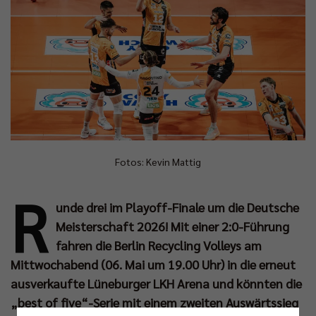
Fotos: Kevin Mattig
R
unde drei im Playoff-Finale um die Deutsche
Meisterschaft 2026! Mit einer 2:0-Führung
fahren die Berlin Recycling Volleys am
Mittwochabend (06. Mai um 19.00 Uhr) in die erneut
ausverkaufte Lüneburger LKH Arena und könnten die
„best of five“-Serie mit einem zweiten Auswärtssieg