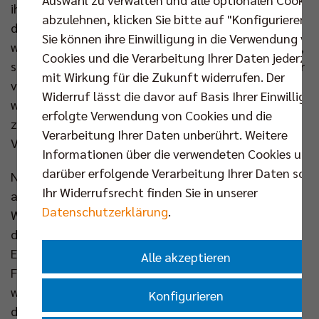
ihren Anteil. Wir haben als Mannschaft versucht, es
abzulehnen, klicken Sie bitte auf "Konfigurieren".
den Verantwortlichen nach den Wechseln so einfach
Sie können ihre Einwilligung in die Verwendung vo
wie möglich zu machen. Am Ende hat das geklappt“,
Cookies und die Verarbeitung Ihrer Daten jederzei
sagte Schott. Der scheidende Trainer Steuerwald war
mit Wirkung für die Zukunft widerrufen. Der
voll des Lobes: „Wir haben gezeigt, dass wir wissen,
Widerruf lässt die davor auf Basis Ihrer Einwilligu
wie man im Mai Spiele gewinnt. Wir sind
erfolgte Verwendung von Cookies und die
zusammengerückt und haben unseren besten
Verarbeitung Ihrer Daten unberührt. Weitere
Volleyball im Playoff-Finale gespielt.“
Informationen über die verwendeten Cookies und
darüber erfolgende Verarbeitung Ihrer Daten sowi
Nach dem Saisonrückblick ergriff der bestens
Ihr Widerrufsrecht finden Sie in unserer
aufgelegte Geschäftsführer Kaweh Niroomand das
Datenschutzerklärung
.
Wort im Saal: „Das ist ein großartiges Bild! Schön,
dass wieder so viele hier sind, um mit uns zu feiern.
Ein herzliches Dankeschön an alle Unterstützer und
Alle akzeptieren
Förderer.“ Um anschließend schnell selbstkritisch zu
werden: „Wir haben Fehler gemacht und mussten
Konfigurieren
dafür in dieser Saison bezahlen. Ich muss zugeben,