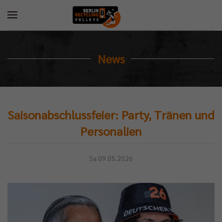
News
Saisonabschlussfeier: Party, Tränen und
Personalien
Sa 09.05.2026