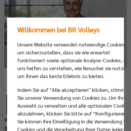
Willkommen bei BR Volleys
Unsere Website verwendet notwendige Cookies,
um sicherzustellen, dass sie wie erwartet
funktioniert sowie optionale Analyse-Cookies, die
uns helfen zu verstehen, wie Besucher sie nutzen,
um Ihnen das beste Erlebnis zu bieten.
Foto: Andreas Gora
E
Indem Sie auf "Alle akzeptieren" klicken, stimmen
r ist Rekordmeister – mit seinen BR Volleys!
Sie unserer Verwendung von Cookies zu. Um Ihre
Kaweh Niroomand hat die Charlottenburger
Auswahl zu verwalten und alle optionalen Cookie
Volleyball-Männer sagenhafte 16-mal zum
abzulehnen, klicken Sie bitte auf "Konfigurieren".
deutschen Meistertitel und achtmal zum Pokalsieg
Sie können ihre Einwilligung in die Verwendung vo
geführt – erst als Trainer, dann als Manager und
Cookies und die Verarbeitung Ihrer Daten jederzei