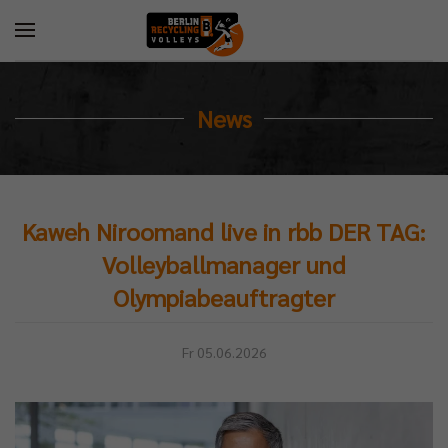
News
Kaweh Niroomand live in rbb DER TAG:
Volleyballmanager und
Olympiabeauftragter
Fr 05.06.2026