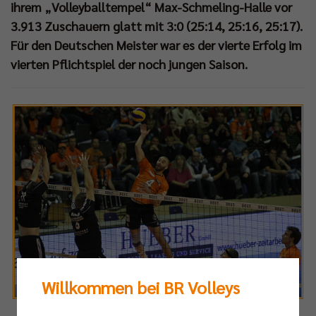
ihrem „Volleyballtempel“ Max-Schmeling-Halle vor
3.913 Zuschauern glatt mit 3:0 (25:14, 25:16, 25:17).
Für den Deutschen Meister war es der vierte Erfolg im
vierten Pflichtspiel der noch jungen Saison.
Willkommen bei BR Volleys