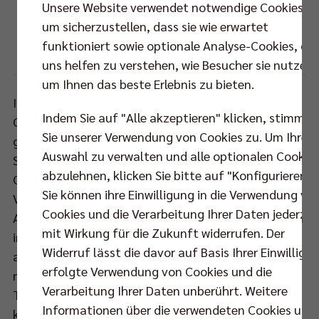
Unsere Website verwendet notwendige Cookies,
Aleksandar Spirovski überzeugte auch gegen den Moerser SC und wurde als MVP
um sicherzustellen, dass sie wie erwartet
ausgezeichnet.
funktioniert sowie optionale Analyse-Cookies, die
Foto: Eckhard Herfet, Berlin
uns helfen zu verstehen, wie Besucher sie nutzen,
um Ihnen das beste Erlebnis zu bieten.
In der Vorsaison waren die Moerser als einziger
Indem Sie auf "Alle akzeptieren" klicken, stimmen
Gegner ohne Niederlage gegen die Berliner
Sie unserer Verwendung von Cookies zu. Um Ihre
geblieben, hatten mit 3:2 und 3:1 überraschende
Auswahl zu verwalten und alle optionalen Cookie
Siege für sich verbuchen können. Für BR Volleys
abzulehnen, klicken Sie bitte auf "Konfigurieren".
Coach Mark Lebedew zählen jedoch weder
Sie können ihre Einwilligung in die Verwendung vo
Vergangenes, noch Kategorien wie Aberglaube oder
Cookies und die Verarbeitung Ihrer Daten jederzei
Angstgegner. Schon nach den jüngsten Belastungen
mit Wirkung für die Zukunft widerrufen. Der
in Bundesliga und Champions League hatte er
Widerruf lässt die davor auf Basis Ihrer Einwilligu
angedeutet, seine Startformation gegen den MSC
erfolgte Verwendung von Cookies und die
möglicherweise zu verändern. "Wir haben zwölf
Verarbeitung Ihrer Daten unberührt. Weitere
Topspieler im Kader. Wer auch immer zum Einsatz
Informationen über die verwendeten Cookies und
kommt, wird - davon bin ich überzeugt - voll