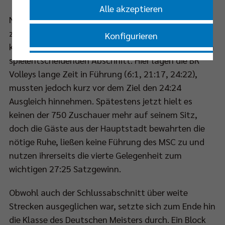
Alle akzeptieren
Nachdem die Berliner den ersten und Moers den
zweiten Satz jeweils relativ deutlich gewinnen
Konfigurieren
konnten, entwickelte sich der dritte Durchgang zum
spielentscheidenden Abschnitt. Hier lagen die BR
Nur essenzielle Cookies akzeptieren
Volleys lange Zeit in Führung (6:1, 21:17, 24:22),
mussten jedoch kurz vor dem Ziel den 24:24
Impressum
|
Datenschutzerklärung
Ausgleich hinnehmen. Spätestens jetzt hielt es
keinen der 750 Zuschauer mehr auf seinem Sitz,
doch die Gäste aus der Hauptstadt bewahrten die
nötige Ruhe, ließen keine Führung des MSC zu und
nutzen ihrerseits die vierte Gelegenheit zum
wichtigen 27:25 Satzgewinn.
Obwohl auch der Schlussabschnitt über weite
Strecken ausgeglichen war, setzte sich zum Ende hin
die Klasse des Deutschen Meisters durch. Ein Block