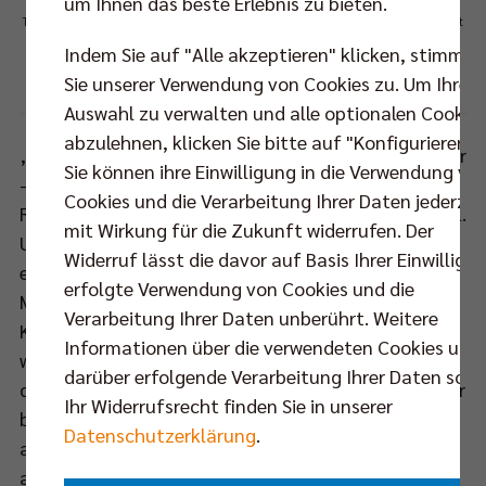
um Ihnen das beste Erlebnis zu bieten.
Trotz starker Leistung konnte auch der Moerser SC die Siegesserie der BR Volleys nicht
Indem Sie auf "Alle akzeptieren" klicken, stimmen
beenden.
Sie unserer Verwendung von Cookies zu. Um Ihre
Foto: Jürgen Sabarz, Moers
Auswahl zu verwalten und alle optionalen Cookie
abzulehnen, klicken Sie bitte auf "Konfigurieren".
„Es war kein einfacher Abend für uns. Der Gegner war
Sie können ihre Einwilligung in die Verwendung vo
– wie so oft gegen uns – sehr stark und die
Cookies und die Verarbeitung Ihrer Daten jederzei
Rahmenbedingungen waren alles andere als optimal.
mit Wirkung für die Zukunft widerrufen. Der
Umso besser, dass wir dieses Match für uns
Widerruf lässt die davor auf Basis Ihrer Einwilligu
entscheiden konnten“, fasste BR Volleys Coach
erfolgte Verwendung von Cookies und die
Mark Lebedew die 57. Auflage des Bundesliga-
Verarbeitung Ihrer Daten unberührt. Weitere
Klassikers zusammen. Für Lebedew und sein Team
Informationen über die verwendeten Cookies und
war es der 14. Bundesligasieg in Folge. Damit führen
darüber erfolgende Verarbeitung Ihrer Daten sowi
die Hauptstädter (28:0) die Tabelle weiterhin mit vier
Ihr Widerrufsrecht finden Sie in unserer
bzw. sechs Punkten Vorsprung vor der Konkurrenz
Datenschutzerklärung
.
aus Unterhaching (22:4) und Friedrichshafen (22:6)
an.