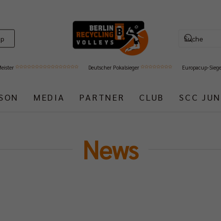
op
Meister
Deutscher Pokalsieger
Europacup-Sieg
ISON
MEDIA
PARTNER
CLUB
SCC JUN
News