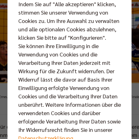
Indem Sie auf "Alle akzeptieren" klicken,
stimmen Sie unserer Verwendung von
Cookies zu. Um Ihre Auswahl zu verwalten
und alle optionalen Cookies abzulehnen,
klicken Sie bitte auf "Konfigurieren".
Sie können ihre Einwilligung in die
Verwendung von Cookies und die
Verarbeitung Ihrer Daten jederzeit mit
Wirkung für die Zukunft widerrufen. Der
Widerruf lässt die davor auf Basis Ihrer
Einwilligung erfolgte Verwendung von
Cookies und die Verarbeitung Ihrer Daten
Erneut lieferten sich der VfB Friedrichshafen und die BR Volleys ein spannendes Play-off-Finale
unberührt. Weitere Informationen über die
Foto: Günter Kram, Friedrichshafen
verwendeten Cookies und darüber
erfolgende Verarbeitung Ihrer Daten sowie
für das bevorstehende Match gibt Stelian Moculescu, berei
Ihr Widerrufsrecht finden Sie in unserer
immer die gleiche Antwort. Man wolle den Gegner mit dem
Datenschutzerklärung
.