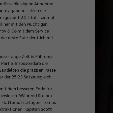
g müsse die eigene Annahme
Sonntagabend schien die
insgesamt 24 Titel – einmal
rliner mit den wuchtigen
nov & Co mit dem Service
 der erste Satz deutlich mit
eise lange Zeit in Führung.
Partie. Insbesondere die
andelten die präzisen Pässe
ar der 25:23 Satzausgleich.
 mit dem besseren Ende für
rke bewiesen. Während Kromm
en Flatteraufschlägen, Tomas
ehraktionen. Kapitän Scott