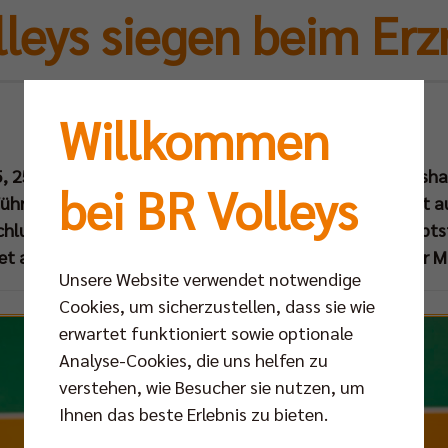
leys siegen beim Erz
So 28.04.2013
Willkommen
5, 25:23, 25:21, 25:20) Auswärtssieg beim VfB Friedrichsh
bei BR Volleys
ührung in der Finalserie um die Deutsche Meisterschaft 
hluss ihrer „Mission: Titelverteidigung“ fehlt den Haupts
ndet am 02. Mai (Donnerstag) um 19.30 Uhr in der Berliner 
Unsere Website verwendet notwendige
Cookies, um sicherzustellen, dass sie wie
erwartet funktioniert sowie optionale
Analyse-Cookies, die uns helfen zu
verstehen, wie Besucher sie nutzen, um
Ihnen das beste Erlebnis zu bieten.