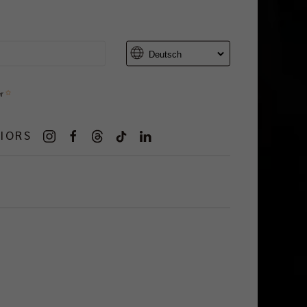
er
IORS