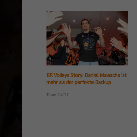
BR Volleys Story: Daniel Malescha ist
mehr als der perfekte Backup
Team 26/27