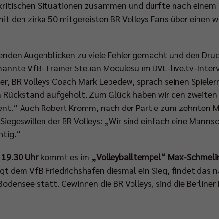
 kritischen Situationen zusammen und durfte nach einem 
t den zirka 50 mitgereisten BR Volleys Fans über einen w
enden Augenblicken zu viele Fehler gemacht und den Druc
annte VfB-Trainer Stelian Moculesu im DVL-live.tv-Inter
ber, BR Volleys Coach Mark Lebedew, sprach seinen Spiele
en Rückstand aufgeholt. Zum Glück haben wir den zweiten
nt.“ Auch Robert Kromm, nach der Partie zum zehnten Mal
iegeswillen der BR Volleys: „Wir sind einfach eine Mannsc
htig.“
 19.30 Uhr
kommt es im
„Volleyballtempel“ Max-Schmeli
ingt dem VfB Friedrichshafen diesmal ein Sieg, findet das 
densee statt. Gewinnen die BR Volleys, sind die Berliner