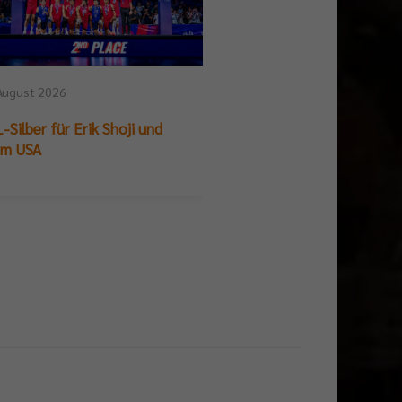
August 2026
25. Juli 2026
-Silber für Erik Shoji und
German Beach Club Fin
am USA
Titelpremiere für BR V