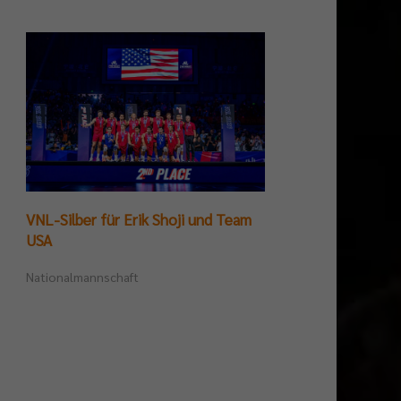
VNL-Silber für Erik Shoji und Team
Germ
USA
Tite
Nationalmannschaft
Beac