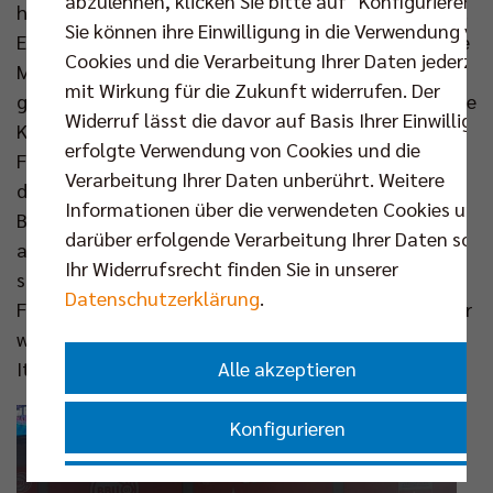
abzulehnen, klicken Sie bitte auf "Konfigurieren".
hat man erlebt und kann einem keiner mehr nehmen.
Sie können ihre Einwilligung in die Verwendung vo
Es ist auch ein Moment, wo man zurückblickt auf die
Cookies und die Verarbeitung Ihrer Daten jederzei
Menge an Trainingsstunden, die man in den Sport
mit Wirkung für die Zukunft widerrufen. Der
gesteckt hat und sich so auszahlen.“ Zuletzt steckte
Widerruf lässt die davor auf Basis Ihrer Einwilligu
Kunstmann diese Energie im Trikot des VfB
erfolgte Verwendung von Cookies und die
Friedrichshafen in seine berufliche Leidenschaft,
Verarbeitung Ihrer Daten unberührt. Weitere
doch es war nicht seine erste Station in der
Informationen über die verwendeten Cookies und
Bundesliga. Bevor der Lockenschopf für fünf Jahre
darüber erfolgende Verarbeitung Ihrer Daten sowi
an der kanadischen University of Calgary Informatik
Ihr Widerrufsrecht finden Sie in unserer
studierte,
zählte Louis zum Kader der United Volleys
Datenschutzerklärung
.
Frankfurt. Sein Heimatverein ist der TuS Kriftel, wo er
wie Bruder Joscha (den es nun von Lüneburg nach
Alle akzeptieren
Italien zieht) seine ersten Schritte machte.
Konfigurieren
Nur essenzielle Cookies akzeptieren