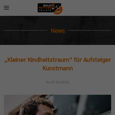
News
„Kleiner Kindheitstraum“ für Aufsteiger
Kunstmann
So 07.06.2026