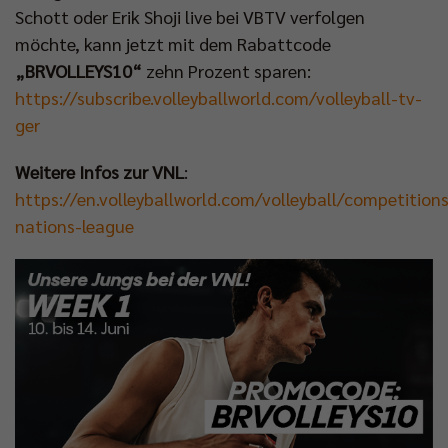
Schott oder Erik Shoji live bei VBTV verfolgen
möchte, kann jetzt mit dem Rabattcode
„BRVOLLEYS10“
zehn Prozent sparen:
https://subscribe.volleyballworld.com/volleyball-tv-
ger
Weitere Infos zur VNL
:
https://en.volleyballworld.com/volleyball/competitions
nations-league