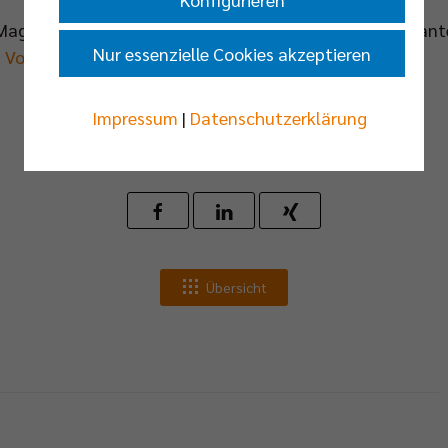
-Magazins BEST OF FIVE und zahlreiche andere interessant
Nur essenzielle Cookies akzeptieren
 Volleys
zu sehen.
Impressum
|
Datenschutzerklärung
News teilen
Übersicht