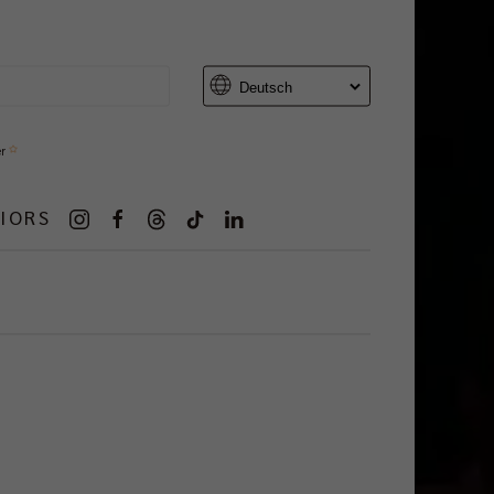
er
IORS