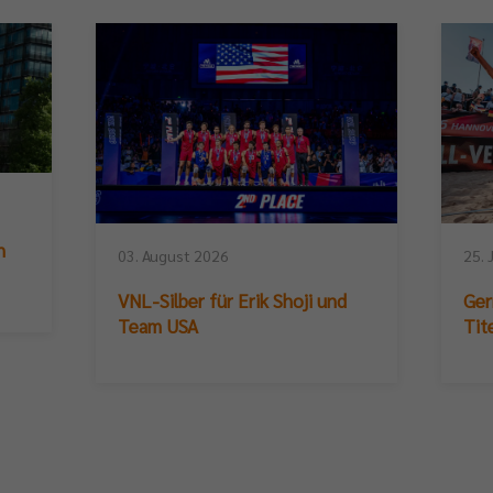
n
03. August 2026
25. 
VNL-Silber für Erik Shoji und
Ger
Team USA
Tit