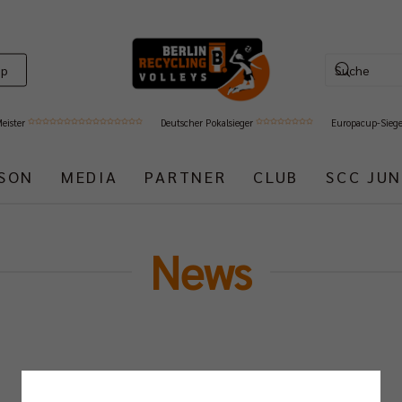
op
Meister
Deutscher Pokalsieger
Europacup-Sieg
ISON
MEDIA
PARTNER
CLUB
SCC JUN
News