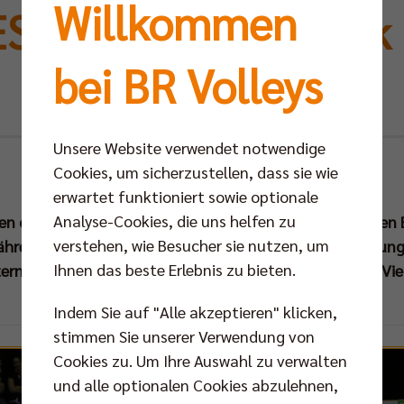
Willkommen
ST OF FIVE | Zurück
bei BR Volleys
Volleyballtempel
Unsere Website verwendet notwendige
Do 28.11.2013
Cookies, um sicherzustellen, dass sie wie
erwartet funktioniert sowie optionale
Analyse-Cookies, die uns helfen zu
n die BR Volleys erstmals seit der Saison 2008/2009 den 
verstehen, wie Besucher sie nutzen, um
Während Mannschaft und Fans auf die Semifinal-Auslosung 
Ihnen das beste Erlebnis zu bieten.
ternet.TV-Magazins
BEST OF FIVE
noch einmal auf das Vie
Indem Sie auf "Alle akzeptieren" klicken,
stimmen Sie unserer Verwendung von
Cookies zu. Um Ihre Auswahl zu verwalten
und alle optionalen Cookies abzulehnen,