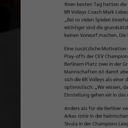
Ihren besten Tag hatten die
BR Volleys Coach Mark Lebed
„Bei so vielen Spielen inner
wichtiger sind die grundsät
keinen Vorwurf machen. Die S
Eine zusätzliche Motivation 
Play-offs der CEV Champion
Berlinern Platz zwei in der 
Mannschaften ist damit aber 
sich die BR Volleys als eine
optimistisch: „Wir wissen, 
Einstellung gehen wir in da
Anders als für die Berliner v
Arkas Izmir in der heimische
In
Sivula in der Champions Lea
drei