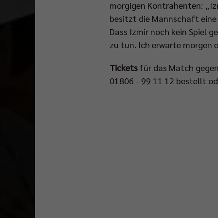
Wochen
morgigen Kontrahenten: „Izmi
beginnt
besitzt die Mannschaft eine 
die
Dass Izmir noch kein Spiel 
neue
zu tun. Ich erwarte morgen
Bundesliga-
Spielzeit
mit
Tickets
für das Match gegen 
dem
01806 - 99 11 12 bestellt od
offiziellen
DVL-
Saisoneröffnungsspiel
gegen
Generali
Haching
in
der
Max-
Schmeling-
Halle.
Mark,
wie