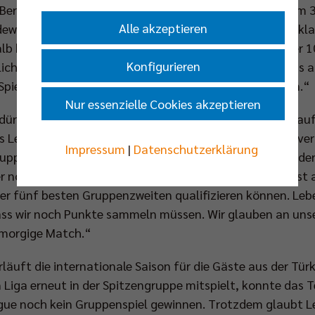
 Berliner gegen Dresden nicht, mühsam war der Weg zum 3
Alle akzeptieren
ew vor der wichtigen Partie in der europäischen Königskl
halb kurzer Zeit kann man körperlich einfach nicht immer 1
Konfigurieren
zliche Einstellung und der Wille der Mannschaft. Was das
pieler sind motiviert und haben unsere Ziele vor Augen.“
Nur essenzielle Cookies akzeptieren
dürfte für die Schützlinge des Australiers die Aussicht auf
s League sein. Nach dem 3:0-Sieg gegen Lugano in der v
Impressum
|
Datenschutzerklärung
Gruppe D nicht mehr zu nehmen, der Einzug in die Runde de
noch nicht gesichert. Zwei Spiele stehen noch aus, erst 
r der fünf besten Gruppenzweiten qualifizieren können. Leb
dass wir noch Punkte sammeln müssen. Wir glauben an uns
s morgige Match.“
erläuft die internationale Saison für die Gäste aus der Tür
n Liga erneut in der Spitzengruppe mitspielt, konnte das
gue noch kein Gruppenspiel gewinnen. Trotzdem glaubt L