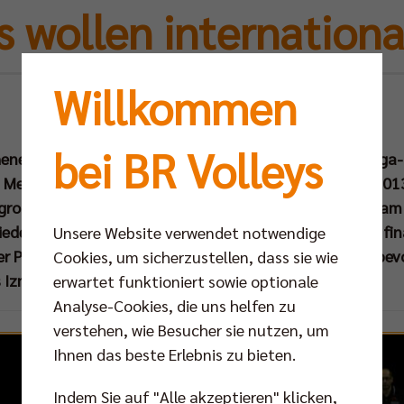
s wollen internation
Willkommen
Mo 09.12.2013
bei BR Volleys
nende liegt hinter den BR Volleys. Nach dem Bundesliga
n Meister am Samstagabend bei der Gala CHAMPIONS 201
 große Party war allerdings nicht möglich, denn bereits a
eder auf dem internationalen Parkett antreten. In der f
Unsere Website verwendet notwendige
r Punkt, umso wichtiger ist für die Hauptstädter das be
Cookies, um sicherzustellen, dass sie wie
 Izmir.
erwartet funktioniert sowie optionale
Analyse-Cookies, die uns helfen zu
verstehen, wie Besucher sie nutzen, um
Ihnen das beste Erlebnis zu bieten.
Indem Sie auf "Alle akzeptieren" klicken,