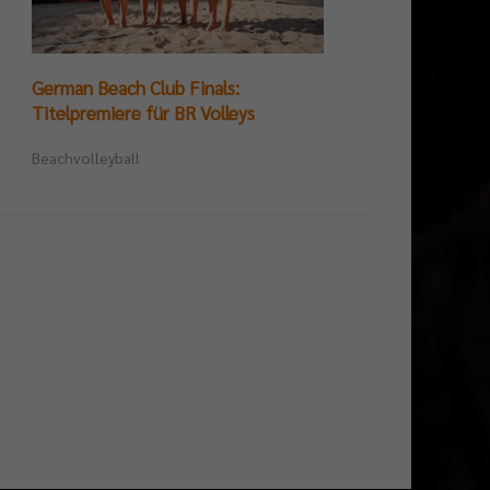
DIE 
German Beach Club Finals:
Erge
Titelpremiere für BR Volleys
Beac
Beachvolleyball