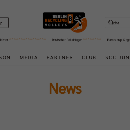
op
Meister
Deutscher Pokalsieger
Europacup-Sieg
ISON
MEDIA
PARTNER
CLUB
SCC JUN
News