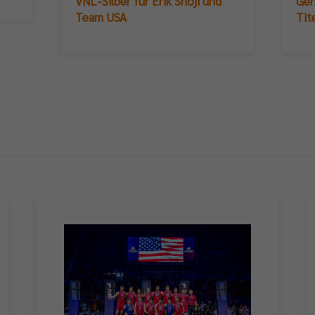
VNL-Silber für Erik Shoji und
Ger
Team USA
Tit