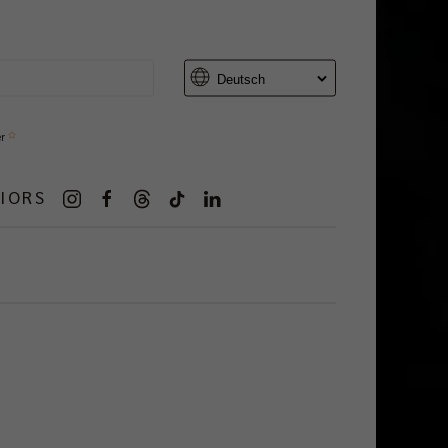
er
IORS