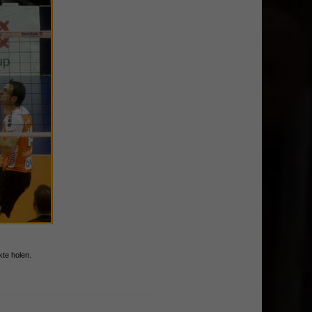
te holen.