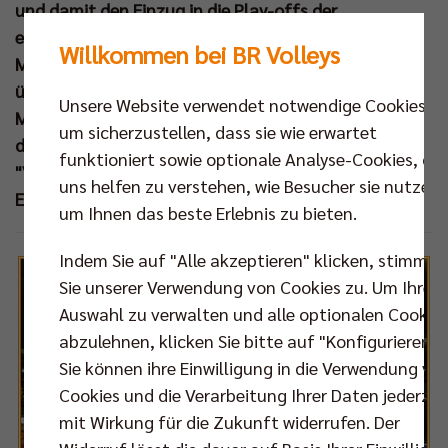
und damit den Einzug in die Play-offs der
europäischen Königsklasse. Für den Deutschen
Willkommen bei BR Volleys
Meister war dies der perfekte Abschluss eines
überaus erfolgreichen Jahres 2013. Das Internet.TV-
Unsere Website verwendet notwendige Cookies,
Magazin
BEST OF FIVE
zeigt eine Zusammenfassung
um sicherzustellen, dass sie wie erwartet
des internationalen Höhepunkts im
funktioniert sowie optionale Analyse-Cookies, die
"Volleyballtempel" und blickt noch einmal auf die
uns helfen zu verstehen, wie Besucher sie nutzen,
Erfolge der vergangenen Monate zurück.
um Ihnen das beste Erlebnis zu bieten.
Indem Sie auf "Alle akzeptieren" klicken, stimmen
Sie unserer Verwendung von Cookies zu. Um Ihre
Auswahl zu verwalten und alle optionalen Cookie
abzulehnen, klicken Sie bitte auf "Konfigurieren".
Sie können ihre Einwilligung in die Verwendung vo
Cookies und die Verarbeitung Ihrer Daten jederzei
mit Wirkung für die Zukunft widerrufen. Der