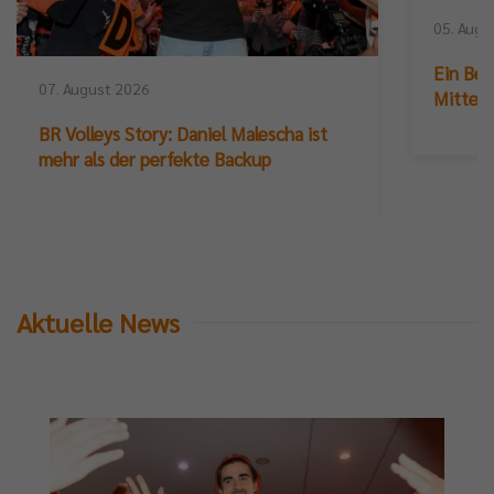
05. Augu
Ein Ber
07. August 2026
Mittelb
BR Volleys Story: Daniel Malescha ist
mehr als der perfekte Backup
Aktuelle News