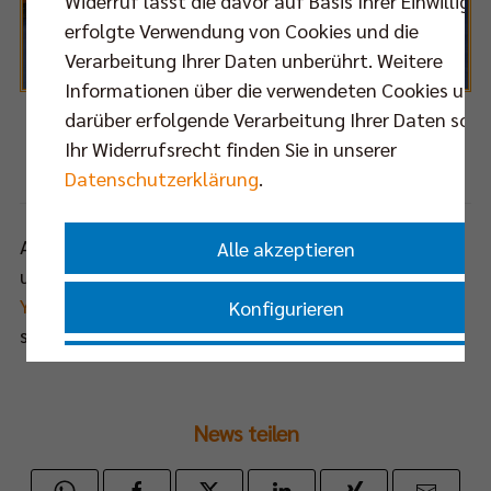
Widerruf lässt die davor auf Basis Ihrer Einwilligu
erfolgte Verwendung von Cookies und die
Verarbeitung Ihrer Daten unberührt. Weitere
Informationen über die verwendeten Cookies und
darüber erfolgende Verarbeitung Ihrer Daten sowi
Die BR Volleys freuen sich über ein fantastisches Jahr 2013!
Ihr Widerrufsrecht finden Sie in unserer
Foto: Eckhard Herfet, Berlin
Datenschutzerklärung
.
Alle Folgen des Internet.TV-Magazins BEST OF FIVE
Alle akzeptieren
und zahlreiche andere interessante Videos sind im
YouTube-Kanal der BERLIN RECYCLING Volleys
zu
Konfigurieren
sehen.
Nur essenzielle Cookies akzeptieren
News teilen
Impressum
|
Datenschutzerklärung