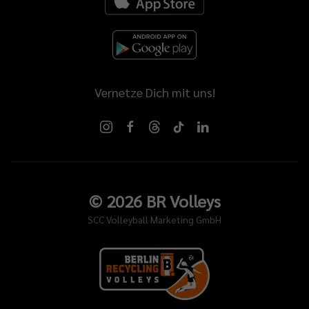
t
chen
bereitungsspielen
Vernetze Dich mit uns!
onders
t
ches
t
st
©
2026
BR Volleys
m
SCC Volleyball Marketing GmbH
ier
ztyn?
edew:
se