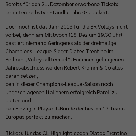
Bereits für den 21. Dezember erworbene Tickets
behalten selbstverständlich ihre Gültigkeit.
Impressum
|
Datenschutzerklärung
Doch noch ist das Jahr 2013 für die BR Volleys nicht
vorbei, denn am Mittwoch (18. Dez um 19.30 Uhr)
gastiert niemand Geringeres als der dreimalige
Champions-League-Sieger Diatec Trentino im
hen
Berliner „Volleyballtempel“. Für einen gelungenen
innt
Jahresabschluss werden Robert Kromm & Co alles
e
daran setzen,
desliga-
den in dieser Champions-League-Saison noch
lzeit
ungeschlagenen Italienern erfolgreich Paroli zu
bieten und
m
ziellen
den Einzug in Play-off-Runde der besten 12 Teams
-
Europas perfekt zu machen.
soneröffnungsspiel
en
Tickets für das CL-Highlight gegen Diatec Trentino
rali