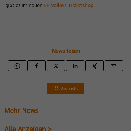
gibt es im neuen
BR Volleys Ticketshop
.
hing
-
meling-
e.
k,
News teilen
rieden
Übersicht
herigen
bereitung
Mehr News
st
Alle Anzeigen >
h