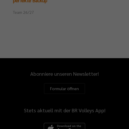
perfekte Backup
il,
Team 26/27
m
iten
sen.
ten
Abonniere unseren Newsletter!
spielen
Formular öffnen
en
Stets aktuell mit der BR Volleys App!
ils
e
derlagen.
auf