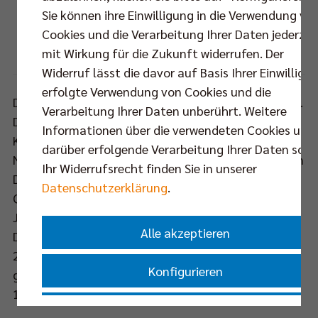
Sie können ihre Einwilligung in die Verwendung vo
Das Bundesligaspiel gegen CV Mittedeutschland wird am 05. März 2014 im Berliner
Cookies und die Verarbeitung Ihrer Daten jederzei
"Volleyballtempel" nachgeholt.
mit Wirkung für die Zukunft widerrufen. Der
Foto: Eckhard Herfet, Berlin
Widerruf lässt die davor auf Basis Ihrer Einwilligu
erfolgte Verwendung von Cookies und die
Die Partie gegen CV Mitteldeutschland sollte am 21.
Verarbeitung Ihrer Daten unberührt. Weitere
Dezember das letzte Pflichtspiel der BR Volleys im
Informationen über die verwendeten Cookies und
Kalenderjahr 2013 werden. Doch aufgrund der
darüber erfolgende Verarbeitung Ihrer Daten sowi
Nominierung von Zuspieler Sebastian Kühner für den
Ihr Widerrufsrecht finden Sie in unserer
DVV-Lehrgang und die anschließende WM-
Datenschutzerklärung
.
Qualifikation wurde das Bundesligaspiel in das neue
Jahr verlegt.
Alle akzeptieren
Der Finaleinzug im DVV-Pokal (Endspiel am 2. März
2014) gibt nun Gewissheit, dass der Nachholtermin
Konfigurieren
gegen CV Mitteldeutschland der 5. März (Mittwoch,
19.30 Uhr, Max-Schmeling-Halle) ist.
Nur essenzielle Cookies akzeptieren