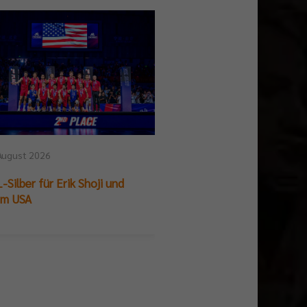
August 2026
25. Juli 2026
-Silber für Erik Shoji und
German Beach Club Fin
am USA
Titelpremiere für BR V