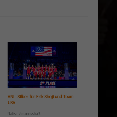
VNL-Silber für Erik Shoji und Team
Germ
USA
Tite
Nationalmannschaft
Beac