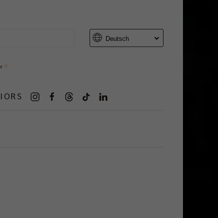
er
IORS