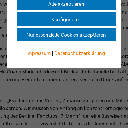
Alle akzeptieren
VC Dresden – als Sieger hervor. Trotz der Außenseiterroll
artie gegen den Deutschen Meister ambitioniert: „Für uns
Konfigurieren
r gegen die Großen aus Bühl, Haching, Friedrichshafen und
 gemachten Fehlern die richtigen Schlüsse gezogen habe
Nur essenzielle Cookies akzeptieren
Haut so teuer als möglich verkaufen.“
lin und Spergau in dieser Saison noch nicht aufeinander, z
Impressum
|
Datenschutzerklärung
r im Achtelfinale des DVV-Pokals gegenüber. Damals setz
verän mit 3:0 gegen die Gastgeber durch. Auch morgen Aben
wie Coach Mark Lebedew mit Blick auf die Tabelle bestätigt
e drei und vier untermauern, andererseits den Druck auf F
r: „Es ist immer ein Vorteil, Zuhause zu spielen und Mitt
lle sorgen. Wir müssen von Anfang an konzentriert agiere
ng des Berliner Fanclubs "7. Mann", der eine Busreise na
 mitreisen. Ich bin zuversichtlich, dass der Abend mit ihrer