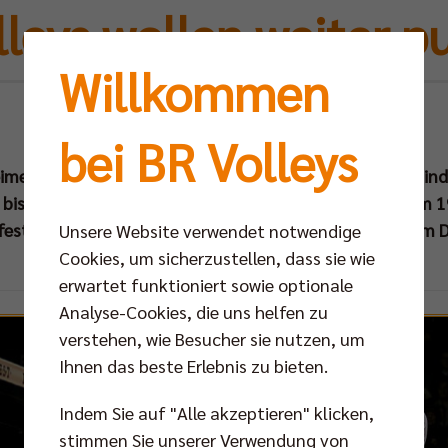
lleys wollen weiter p
Willkommen
Fr 07.02.2014
bei BR Volleys
imerfolgen gegen Düren, Coburg und Friedrichshafen sind d
 bis auf Rang zwei vorgerückt. Am Samstag (08. Feb um 19.
 festigen und auch
in der Jahrhunderthalle Spergau
beim D
Unsere Website verwendet notwendige
Cookies, um sicherzustellen, dass sie wie
erwartet funktioniert sowie optionale
Analyse-Cookies, die uns helfen zu
verstehen, wie Besucher sie nutzen, um
Ihnen das beste Erlebnis zu bieten.
Indem Sie auf "Alle akzeptieren" klicken,
stimmen Sie unserer Verwendung von