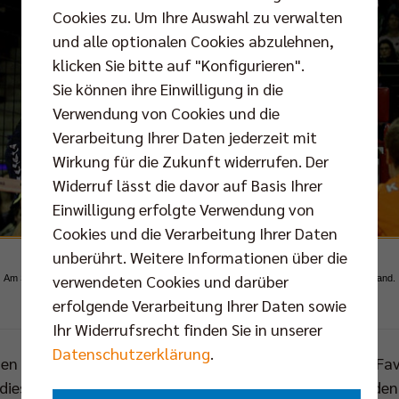
Cookies zu. Um Ihre Auswahl zu verwalten
und alle optionalen Cookies abzulehnen,
klicken Sie bitte auf "Konfigurieren".
Sie können ihre Einwilligung in die
Verwendung von Cookies und die
Verarbeitung Ihrer Daten jederzeit mit
Wirkung für die Zukunft widerrufen. Der
Widerruf lässt die davor auf Basis Ihrer
Einwilligung erfolgte Verwendung von
Cookies und die Verarbeitung Ihrer Daten
unberührt. Weitere Informationen über die
verwendeten Cookies und darüber
Am Samstag kommt es für die BR Volleys zu einem Wiedersehen mit CV Mitteldeutschland.
erfolgende Verarbeitung Ihrer Daten sowie
Foto: Eckhard Herfet, Berlin
Ihr Widerrufsrecht finden Sie in unserer
Datenschutzerklärung
.
en den Tabellenachten aus Sachsen-Anhalt als klarer Fa
n dieser Saison erst aus drei Bundesligapartien – gegen de