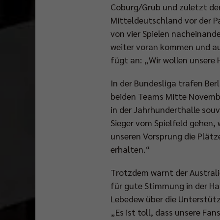
Coburg/Grub und zuletzt den 
Mitteldeutschland vor der P
von vier Spielen nacheinande
weiter voran kommen und aus
fügt an: „Wir wollen unsere 
In der Bundesliga trafen Ber
beiden Teams Mitte Novembe
in der Jahrhunderthalle sou
Sieger vom Spielfeld gehen, 
unseren Vorsprung die Plätz
erhalten.“
Trotzdem warnt der Australie
für gute Stimmung in der Ha
Lebedew über die Unterstützu
In
„Es ist toll, dass unsere Fans
drei