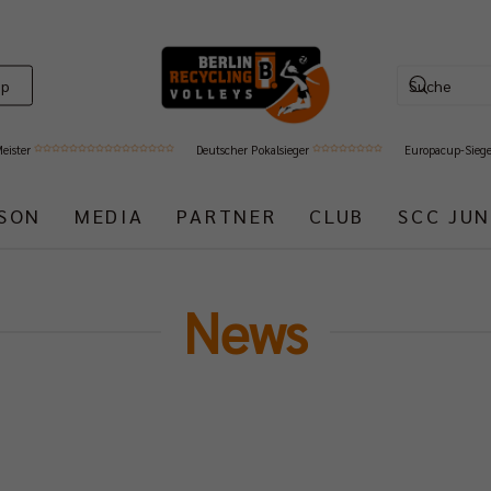
op
Meister
Deutscher Pokalsieger
Europacup-Sieg
ISON
MEDIA
PARTNER
CLUB
SCC JUN
News