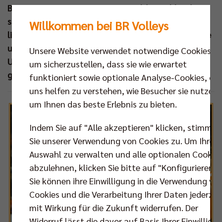
Beim 3:0-Heimsieg gegen CV Mitteldeutschland
spielten sich die Berliner ihren Frust von der Seele,
Willkommen bei BR Volleys
ließen den Gästen aus Sachsen-Anhalt keine Chance
und wahrten ihre Chance auf die Tabellenspitze.
Unsere Website verwendet notwendige Cookies,
Unser Internet.TV-Magazin
BEST OF FIVE
fasst das
um sicherzustellen, dass sie wie erwartet
gestrige Match zusammen.
funktioniert sowie optionale Analyse-Cookies, die
uns helfen zu verstehen, wie Besucher sie nutzen,
um Ihnen das beste Erlebnis zu bieten.
Indem Sie auf "Alle akzeptieren" klicken, stimmen
Sie unserer Verwendung von Cookies zu. Um Ihre
Auswahl zu verwalten und alle optionalen Cookie
abzulehnen, klicken Sie bitte auf "Konfigurieren".
Sie können ihre Einwilligung in die Verwendung vo
Cookies und die Verarbeitung Ihrer Daten jederzei
mit Wirkung für die Zukunft widerrufen. Der
Widerruf lässt die davor auf Basis Ihrer Einwilligu