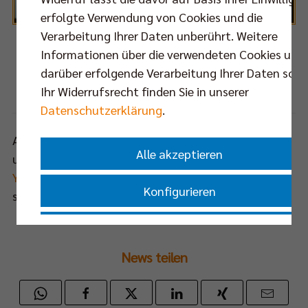
erfolgte Verwendung von Cookies und die
Verarbeitung Ihrer Daten unberührt. Weitere
Informationen über die verwendeten Cookies und
Auch im letzten Heimspiel der Bundesliga-Hauptrunde blieben die BR Volleys
darüber erfolgende Verarbeitung Ihrer Daten sowi
ungeschlagen.
Ihr Widerrufsrecht finden Sie in unserer
Foto: Eckhard Herfet, Berlin
Datenschutzerklärung
.
Alle Folgen des Internet.TV-Magazins BEST OF FIVE
Alle akzeptieren
und zahlreiche andere interessante Videos sind im
YouTube-Kanal der BERLIN RECYCLING Volleys
zu
Konfigurieren
sehen.
Nur essenzielle Cookies akzeptieren
News teilen
Impressum
|
Datenschutzerklärung