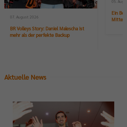
05. Augu
Ein Ber
07. August 2026
Mittelb
BR Volleys Story: Daniel Malescha ist
mehr als der perfekte Backup
Aktuelle News