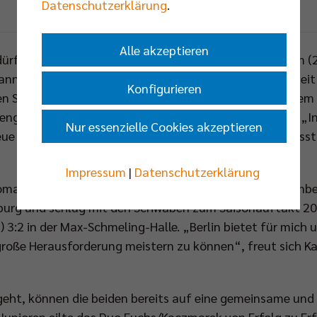
Datenschutzerklärung
.
Foto: BR Volleys
Alle akzeptieren
rfte den Berliner Volleyballfans aus seinen drei Jahren (
nschaft trug, noch bestens vertraut sein. In dieser Zeit
Konfigurieren
len Spielweise zum Publikumsliebling und gewann mit dem
enge Cup sowie 2011 die Deutsche Vizemeisterschaft. „In
Nur essenzielle Cookies akzeptieren
ue mich jetzt, endlich zurück an meiner alten Wirkungsst
Impressum
|
Datenschutzerklärung
mas Kaczmarek ist in der Volleyball-Bundesliga kein Unb
enburg und schlug mit den Schwaben zum Saisonauftakt 2
 3:2 in der Max-Schmeling-Halle. „Berlin bietet für mich 
roße Herausforderung meistern zu können“, freut sich K
eht, können die beiden bereits auf eine gemeinsame und 
 Junioren eilte das Duo Fuchs/Kaczmarek von Erfolg zu Erf