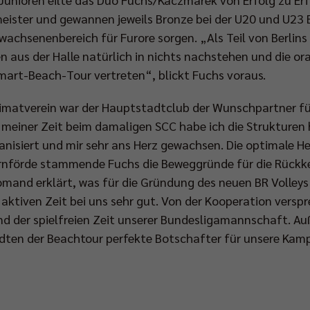
ister und gewannen jeweils Bronze bei der U20 und U23 E
achsenenbereich für Furore sorgen. „Als Teil von Berlins 
n aus der Halle natürlich in nichts nachstehen und die o
smart-Beach-Tour vertreten“, blickt Fuchs voraus.
imatverein war der Hauptstadtclub der Wunschpartner fü
meiner Zeit beim damaligen SCC habe ich die Strukturen h
anisiert und mir sehr ans Herz gewachsen. Die optimale H
rnförde stammende Fuchs die Beweggründe für die Rückke
and erklärt, was für die Gründung des neuen BR Volleys
aktiven Zeit bei uns sehr gut. Von der Kooperation verspr
nd der spielfreien Zeit unserer Bundesligamannschaft. Au
ädten der Beachtour perfekte Botschafter für unsere Kam