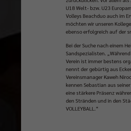
U18 Welt- bzw. U23 Europame
In
Volleys Beachduo auch im Erw
drei
Wochen
möchten wir unseren Kollege
beginnt
ebenso erfolgreich auf der 
die
neue
Bei der Suche nach einem He
Bundesliga-
Sandspezialisten. „Während 
Spielzeit
mit
Verein ist immer bestens org
dem
nennt der gebürtig aus Ecke
offiziellen
Vereinsmanager Kaweh Niroom
DVL-
kennen Sebastian aus seiner 
Saisoneröffnungsspiel
eine stärkere Präsenz währe
gegen
Generali
den Stränden und in den St
Haching
VOLLEYBALL.“
in
der
Max-
Schmeling-