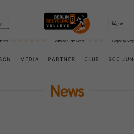
op
Meister
Deutscher Pokalsieger
Europacup-Sieg
ISON
MEDIA
PARTNER
CLUB
SCC JUN
News