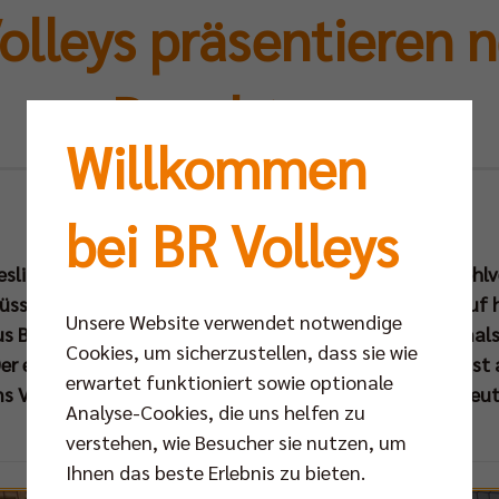
olleys präsentieren 
Beachteam
Willkommen
Mo 17.03.2014
bei BR Volleys
esligaprofis der BR Volleys nach den Play-offs in die woh
üssen die Fans des Hauptstadtclubs trotzdem nicht auf 
Unsere Website verwendet notwendige
us Berlin verzichten, denn in diesem Sommer wird erstmal
Cookies, um sicherzustellen, dass sie wie
 Der ehemalige SCC-Diagonalangreifer Sebastian Fuchs is
erwartet funktioniert sowie optionale
s Volleyballteam Nr. 1 auf der smart-Beach-Tour an Deu
Analyse-Cookies, die uns helfen zu
verstehen, wie Besucher sie nutzen, um
Ihnen das beste Erlebnis zu bieten.