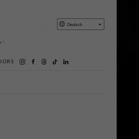
er
IORS