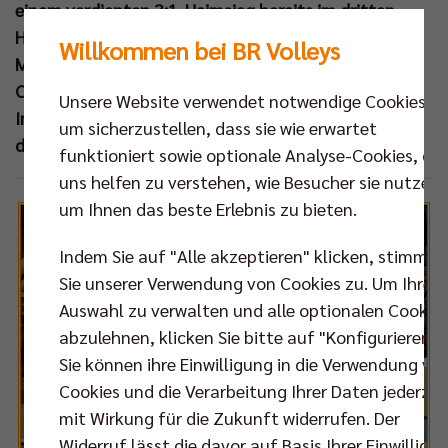
einem verdienten 3:1-Heimsieg bereits im dritten
Halbfinalspiel den Einzug ins Finale um die Deutsche
Willkommen bei BR Volleys
Meisterschaft 2014 sowie die Qualifikation für die
CEV Champions League 2015 perfekt machen. Das
Unsere Website verwendet notwendige Cookies,
Internet.TV-Magazin
BEST OF FIVE
blickt zurück auf
um sicherzustellen, dass sie wie erwartet
das Match im "Volleyballtempel".
funktioniert sowie optionale Analyse-Cookies, die
uns helfen zu verstehen, wie Besucher sie nutzen,
um Ihnen das beste Erlebnis zu bieten.
Indem Sie auf "Alle akzeptieren" klicken, stimmen
Sie unserer Verwendung von Cookies zu. Um Ihre
Auswahl zu verwalten und alle optionalen Cookie
abzulehnen, klicken Sie bitte auf "Konfigurieren".
Sie können ihre Einwilligung in die Verwendung vo
Cookies und die Verarbeitung Ihrer Daten jederzei
mit Wirkung für die Zukunft widerrufen. Der
Widerruf lässt die davor auf Basis Ihrer Einwilligu