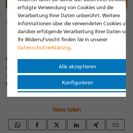
erfolgte Verwendung von Cookies und die
Verarbeitung Ihrer Daten unberührt. Weitere
Informationen über die verwendeten Cookies und
Die BR Volleys freuen sich auf das Play-off-Finale, erstes Match am 27. April um 16.00
darüber erfolgende Verarbeitung Ihrer Daten sowi
Uhr in Berlin!
Ihr Widerrufsrecht finden Sie in unserer
Foto: Eckhard Herfet, Berlin
Datenschutzerklärung
.
Alle Folgen des Internet.TV-Magazins BEST OF FIVE
Alle akzeptieren
und zahlreiche andere interessante Videos sind im
YouTube-Kanal der BERLIN RECYCLING Volleys
zu
Konfigurieren
sehen.
Nur essenzielle Cookies akzeptieren
News teilen
Impressum
|
Datenschutzerklärung