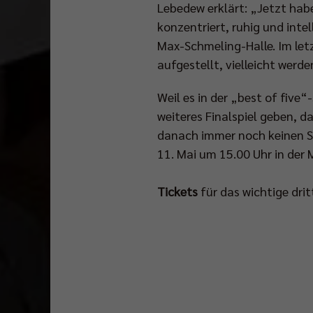
Wochen
Lebedew erklärt: „Jetzt habe
beginnt
konzentriert, ruhig und intel
die
Max-Schmeling-Halle. Im let
neue
aufgestellt, vielleicht werd
Bundesliga-
Spielzeit
mit
Weil es in der „best of five
dem
weiteres Finalspiel geben, d
offiziellen
danach immer noch keinen S
DVL-
11. Mai um 15.00 Uhr in der
Saisoneröffnungsspiel
gegen
Generali
Tickets
für das wichtige drit
Haching
in
der
Max-
Schmeling-
Halle.
Mark,
wie