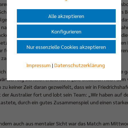
waren wie eine Begegnung zwischen zwei Schwergewichtsboxe
 Schlagabtausch kommt. Beide Mannschaften holen das Bes
Alle akzeptieren
olgen das gleiche Ziel und kämpfen hart dafür“, lautet d
nach zwei absolvierten Finals. Nachdem sich die Kontra
Konfigurieren
ackendes Duell geliefert hatten, entwickelte sich auch d
setzung. Hochklassige Ballwechsel und ein bis zur letzte
Nur essenzielle Cookies akzeptieren
nur für Begeisterung auf den Zuschauerrängen der ZF-Are
 zahlreiche Fans das Match auf DVL-live.tv verfolgten.
Impressum
|
Datenschutzerklärung
h wichtig für uns. In der Serie 0:2 zurückzuliegen, wäre 
rtserfolg sichtlich erleichtert. „Die Situation nach dem 
n zu keiner Zeit daran gezweifelt, dass wir in Friedrichs
t der Australier fort und lobt sein Team: „Wir haben auf d
s lastete, durch ein gutes Zusammenspiel und einen stark
sondern auch aus mentaler Sicht war das Match am Mittw