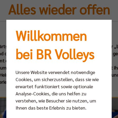
Alles wieder offen
Willkommen
Fr 02.05.2014
rtssieg in Friedrichshafen konnten die BR Volleys in der „
bei BR Volleys
nd die Entscheidung um die Meisterschaft wieder offen ge
t es am Samstag (03. Mai um 19.30 Uhr)
um dritten Kräftemessen der beiden Titelanwärter. Mit i
Unsere Website verwendet notwendige
e Heimniederlage im ersten Finalspiel wiedergutmachen un
Cookies, um sicherzustellen, dass sie wie
erie zu erspielen.
erwartet funktioniert sowie optionale
Analyse-Cookies, die uns helfen zu
verstehen, wie Besucher sie nutzen, um
Ihnen das beste Erlebnis zu bieten.