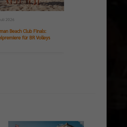
23. Juli 2026
Juli 2026
DIE FINALS im Live-B
man Beach Club Finals:
und Ergebnisse
elpremiere für BR Volleys