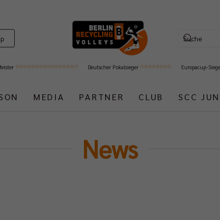
op
Meister
Deutscher Pokalsieger
Europacup-Sieg
ISON
MEDIA
PARTNER
CLUB
SCC JUN
News