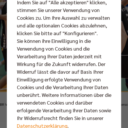
Indem Sie auf "Alle akzeptieren" klicken,
stimmen Sie unserer Verwendung von
Cookies zu. Um Ihre Auswahl zu verwalten
und alle optionalen Cookies abzulehnen,
klicken Sie bitte auf "Konfigurieren".
Sie können ihre Einwilligung in die
Verwendung von Cookies und die
Verarbeitung Ihrer Daten jederzeit mit
Wirkung für die Zukunft widerrufen. Der
Widerruf lässt die davor auf Basis Ihrer
Einwilligung erfolgte Verwendung von
Cookies und die Verarbeitung Ihrer Daten
unberührt. Weitere Informationen über die
verwendeten Cookies und darüber
BR Volleys: Volle Konzentration auf das dritte Spiel der Finalserie um die Deutsche Meistersc
erfolgende Verarbeitung Ihrer Daten sowie
Foto: Günter Kram, Friedrichshafen
Ihr Widerrufsrecht finden Sie in unserer
Datenschutzerklärung
.