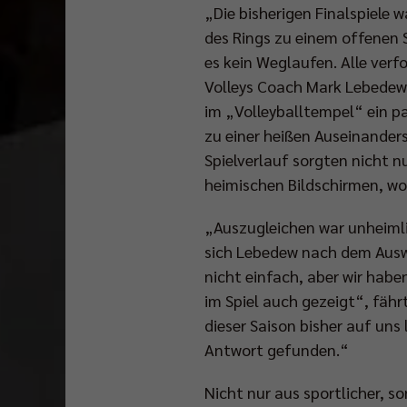
„Die bisherigen Finalspiele 
des Rings zu einem offenen
es kein Weglaufen. Alle verf
Volleys Coach Mark Lebedew 
im „Volleyballtempel“ ein p
zu einer heißen Auseinander
Spielverlauf sorgten nicht 
heimischen Bildschirmen, wo
„Auszugleichen war unheimlic
sich Lebedew nach dem Auswä
nicht einfach, aber wir habe
im Spiel auch gezeigt“, fähr
dieser Saison bisher auf un
Antwort gefunden.“
In
Nicht nur aus sportlicher, 
drei