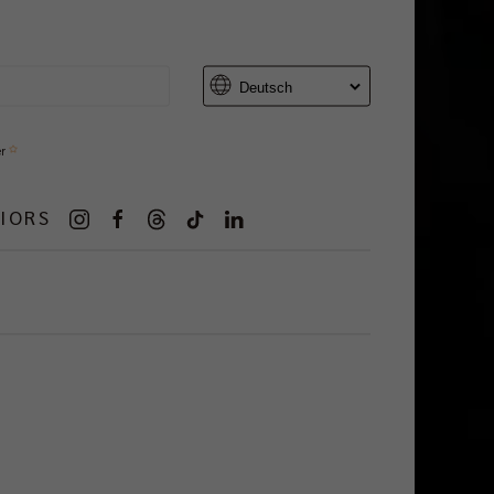
er
IORS