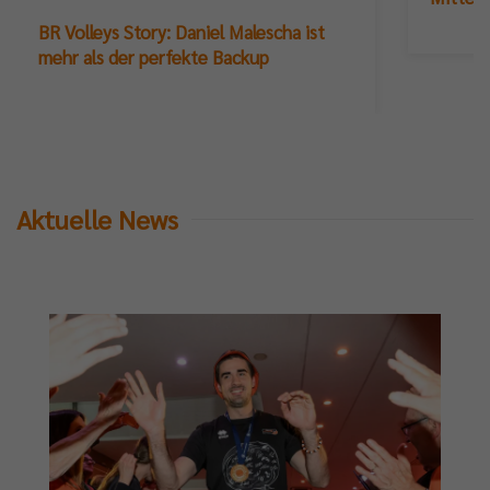
BR Volleys Story: Daniel Malescha ist
mehr als der perfekte Backup
Aktuelle News