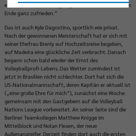
er seine besten Leistungen gebracht. So waren wir am
Nur essenzielle Cookies akzeptieren
Ende ganz zufrieden.“
Das ist auch Kyle Dagostino, sportlich wie privat.
Impressum
|
Datenschutzerklärung
Nach der gewonnenen Meisterschaft hat er sich mit
seiner Ehefrau Brenly auf Hochzeitsreise begeben,
auf Madeira eine glückliche Zeit verbracht. Danach
begann schon bald wieder der Ernst des
Volleyballprofi-Lebens. Das Wetter zumindest ist
jetzt in Brasilien nicht schlechter. Dort hat sich die
US-Nationalmannschaft, deren Kapitän er aktuell ist
(„eine große Ehre für mich“), zunächst eine Woche
gemeinsam mit den Gastgebern auf die Volleyball
Nations League vorbereitet. An seiner Seite sind die
Berliner Teamkollegen Matthew Knigge im
Mittelblock und Nolan Flexen, der neue
Außenangreifer. Derzeit finden dort auch die ersten