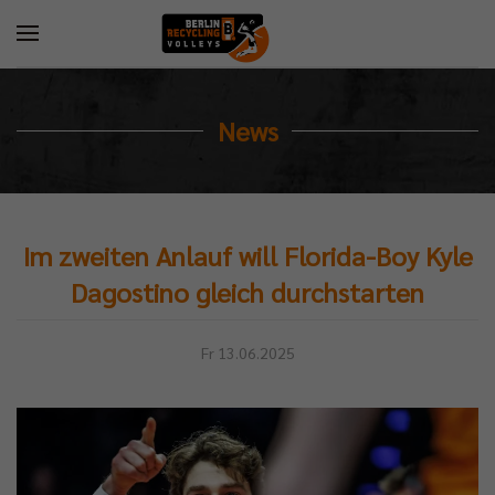
News
Im zweiten Anlauf will Florida-Boy Kyle
Dagostino gleich durchstarten
Fr 13.06.2025