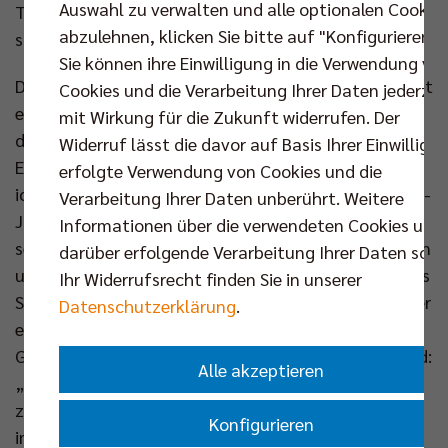
Auswahl zu verwalten und alle optionalen Cookie
Team so lange wie möglich meinen besten Volleyball
abzulehnen, klicken Sie bitte auf "Konfigurieren".
spielen kann“, so Dagostino.
Sie können ihre Einwilligung in die Verwendung vo
Da schwingt die Erkenntnis mit: Vollends zufrieden ist
Cookies und die Verarbeitung Ihrer Daten jederzei
er nicht mit seinem ersten Jahr in Berlin, trotz der
mit Wirkung für die Zukunft widerrufen. Der
drei Titel. „Ich habe zu Beginn meiner Karriere in
Widerruf lässt die davor auf Basis Ihrer Einwilligu
Europa viermal gegen Berlin gespielt. Danach habe
erfolgte Verwendung von Cookies und die
ich immer verfolgt, was sie tun“, erinnert sich der 30-
Verarbeitung Ihrer Daten unberührt. Weitere
Jährige. „Aber es ist eine ganz andere Erfahrung,
Informationen über die verwendeten Cookies und
selbst für die BR Volleys anzutreten. Die Organisation
darüber erfolgende Verarbeitung Ihrer Daten sowi
und die Professionalität im Klub kennenzulernen, das
Ihr Widerrufsrecht finden Sie in unserer
Spielsystem zu verinnerlichen. Ich würde sagen: In der
Datenschutzerklärung
.
ersten Saisonhälfte habe ich in erster Linie gelernt.“
Genauso sieht es Geschäftsführer Kaweh Niroomand:
Alle akzeptieren
„Kyle hat eine gewisse Zeit gebraucht, sich bei uns
zurechtzufinden. Aber er hat sich im Saisonverlauf
Konfigurieren
immer weiter verbessert. Gerade in den Playoffs hat