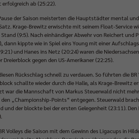
 erfolgreich ab (25:22).
Pause der Saison meisterten die Hauptstädter mental un
 Satz. Krage-Brewitz erwischte mit seinem Float-Service w
 Stand (9:5). Nach einhändiger Abwehr von Reichert und P
), dann kippte wie in Spiel eins Young mit einer Aufschla
(19:21) und Hanes ins Netz (20:24) waren die Niedersachse
 Dreierblock gegen den US-Amerikaner (22:25).
 diesen Rückschlag schnell zu verdauen. So führten die BR 
block schallte wieder durch die Halle, als Krage-Brewitz 
Jetzt war die Mannschaft von Markus Steuerwald nicht meh
n den „Championship-Points“ entgegen. Steuerwald brach
ld und der blockte bei der ersten Gelegenheit (23:11). De
.
BR Volleys die Saison mit dem Gewinn des Ligacups in Hil