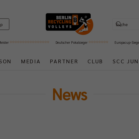
op
Meister
Deutscher Pokalsieger
Europacup-Sieg
ISON
MEDIA
PARTNER
CLUB
SCC JUN
News