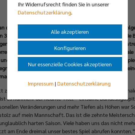
Ihr Widerrufsrecht finden Sie in unserer
Datenschutzerklärung
.
n der Spitze: Die BR Volleys sind zum zehnten Mal in Folg
Alle akzeptieren
 3:1-Erfolg (25:19, 25:22, 22:25, 25:12) entschieden die 
egen die SVG Lüneburg auf direktem Wege für sich und st
Konfigurieren
terregen. Erneut konnten die Hauptstädter im Saisonfinale
und nach einer über weite Strecken durchwachsenen Spiel
Nur essenzielle Cookies akzeptieren
lgegner Lüneburg machte es MVP Matthew Knigge und sein
mal gehörig schwer.
Impressum
|
Datenschutzerklärung
 zum vierten Mal als BR Volleys Kapitän die Meisterschale
r ist es nunmehr der neunte Titel – einsame Bundesligaspi
rsonellen Veränderungen und mehr Tiefen als Höhen war Sc
 stolz auf mein Mannschaft. Das ist die zehnte Meistersch
unglaublich harten Saison. Viele haben uns das nicht mehr
jetzt am Ende dreimal unser bestes Spiel abrufen konnten.