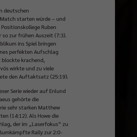
en deutschen
s Match starten würde – und
in Positionskollege Ruben
o zur frühen Auszeit (7:3).
likum ins Spiel bringen
anes perfekten Aufschlag
t blockte krachend,
ös wirkte und zu viele
dete den Auftaktsatz (25:19).
ser Serie wieder auf Enlund
eus gehörte die
erie sehr starken Matthew
ten (14:12). Als Howe die
hlag, der im „Laserfokus“ zu
eißumkämpfte Rally zur 2:0-