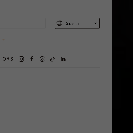
er
IORS