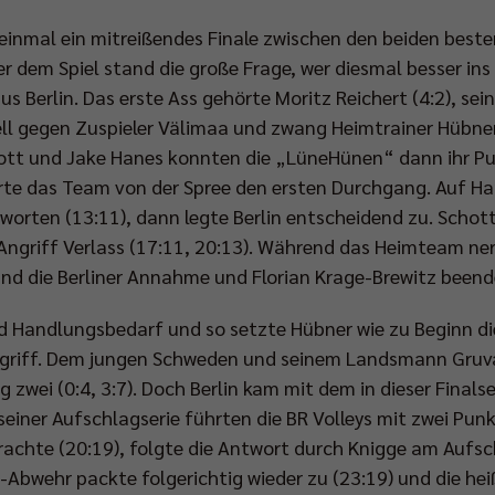
 einmal ein mitreißendes Finale zwischen den beiden best
r dem Spiel stand die große Frage, wer diesmal besser in
aus Berlin. Das erste Ass gehörte Moritz Reichert (4:2), se
l gegen Zuspieler Välimaa und zwang Heimtrainer Hübner s
tt und Jake Hanes konnten die „LüneHünen“ dann ihr Pub
ierte das Team von der Spree den ersten Durchgang. Auf H
orten (13:11), dann legte Berlin entscheidend zu. Schot
ngriff Verlass (17:11, 20:13). Während das Heimteam nerv
stand die Berliner Annahme und Florian Krage-Brewitz been
d Handlungsbedarf und so setzte Hübner wie zu Beginn die
griff. Dem jungen Schweden und seinem Landsmann Gruva
wei (0:4, 3:7). Doch Berlin kam mit dem in dieser Finals
seiner Aufschlagserie führten die BR Volleys mit zwei Punk
achte (20:19), folgte die Antwort durch Knigge am Aufsc
ck-Abwehr packte folgerichtig wieder zu (23:19) und die h