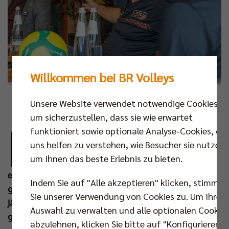
Willkommen bei BR Volleys
Fotos: Pressefoto Gora
Unsere Website verwendet notwendige Cookies,
um sicherzustellen, dass sie wie erwartet
M
funktioniert sowie optionale Analyse-Cookies, die
it Andrea Anastasi haben die Berlin
uns helfen zu verstehen, wie Besucher sie nutzen,
Recycling Volleys einen der
um Ihnen das beste Erlebnis zu bieten.
renommiertesten Trainer des
europäischen Volleyballs verpflichtet. Entsprechend
Indem Sie auf "Alle akzeptieren" klicken, stimmen
groß war die mediale Aufmerksamkeit, als der 65-
Sie unserer Verwendung von Cookies zu. Um Ihre
jährige am Dienstag in Berlin vorgestellt wurde. Die
Auswahl zu verwalten und alle optionalen Cookie
gesammelten Pressestimmen:
abzulehnen, klicken Sie bitte auf "Konfigurieren".