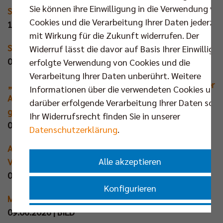
Sie können ihre Einwilligung in die Verwendung vo
So tickt der neue Volleys-Starcoach!
Cookies und die Verarbeitung Ihrer Daten jederzei
10.06.2026 | BILD
mit Wirkung für die Zukunft widerrufen. Der
Sendung RBB der Tag
Widerruf lässt die davor auf Basis Ihrer Einwilligu
09.06.2026 | rbb24 (mit Video - ab 01:19:00)
erfolgte Verwendung von Cookies und die
Verarbeitung Ihrer Daten unberührt. Weitere
„Dem kann ich keine Märchen erzählen“: Star-Trainer
Informationen über die verwendeten Cookies und
Andrea Anastasi soll den BR Volleys neue Autorität
darüber erfolgende Verarbeitung Ihrer Daten sowi
geben
Ihr Widerrufsrecht finden Sie in unserer
09.06.2026 | Der Tagesspiegel+
Datenschutzerklärung
.
Andrea Anastasi wird neuer Cheftrainer der BR
Alle akzeptieren
Volleys
09.06.2026 | rbb24
Konfigurieren
Meister holt den „Klopp des Volleyballs“
09.06.2026 | BILD
Nur essenzielle Cookies akzeptieren