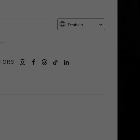
er
IORS