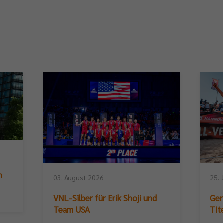
n
03. August 2026
25. 
VNL-Silber für Erik Shoji und
Ger
Team USA
Tit