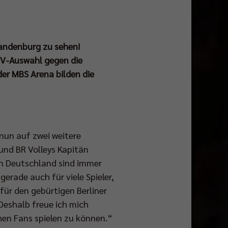
randenburg zu sehen!
DVV-Auswahl gegen die
er MBS Arena bilden die
nun auf zwei weitere
und BR Volleys Kapitän
in Deutschland sind immer
erade auch für viele Spieler,
für den gebürtigen Berliner
 Deshalb freue ich mich
en Fans spielen zu können.“