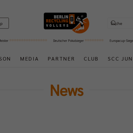
op
Meister
Deutscher Pokalsieger
Europacup-Sieg
ISON
MEDIA
PARTNER
CLUB
SCC JUN
News