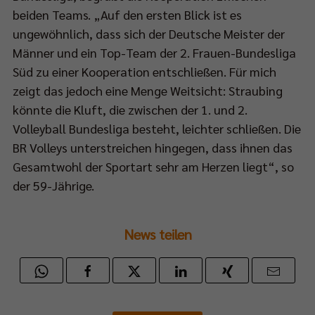
beiden Teams. „Auf den ersten Blick ist es
h
stellen“?
ungewöhnlich, dass sich der Deutsche Meister der
Männer und ein Top-Team der 2. Frauen-Bundesliga
k
Süd zu einer Kooperation entschließen. Für mich
edew:
zeigt das jedoch eine Menge Weitsicht: Straubing
t
könnte die Kluft, die zwischen der 1. und 2.
Volleyball Bundesliga besteht, leichter schließen. Die
BR Volleys unterstreichen hingegen, dass ihnen das
ieden.
Gesamtwohl der Sportart sehr am Herzen liegt“, so
nschaft
der 59-Jährige.
itionell
News teilen
f,
itet
viert
nsiv.