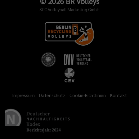
©
2026
BR Volleys
SCC Volleyball Marketing GmbH
ier
ztyn
ezeigt.
en
henende
tige
itte
acht
Impressum
Datenschutz
Cookie-Richtlinien
Kontakt
ge
ler
en
ott