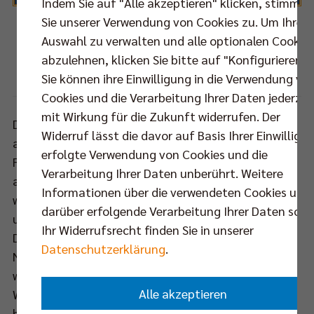
Indem Sie auf "Alle akzeptieren" klicken, stimmen
Sie unserer Verwendung von Cookies zu. Um Ihre
Auswahl zu verwalten und alle optionalen Cookie
BR Volleys Manager Kaweh Niroomand, VBL-Geschäftsführer Klaus-Peter Jung,
abzulehnen, klicken Sie bitte auf "Konfigurieren".
NawaRo Straubing Manager Heiko Koch (v.l.n.r.)
Sie können ihre Einwilligung in die Verwendung vo
Foto: VBL
Cookies und die Verarbeitung Ihrer Daten jederzei
mit Wirkung für die Zukunft widerrufen. Der
Die Arbeit der BR Volleys gilt in der Volleyballszene
Widerruf lässt die davor auf Basis Ihrer Einwilligu
als vorbildlich. Zuletzt hat sich das Team dreimal in
erfolgte Verwendung von Cookies und die
Folge den Deutschen Meistertitel geholt, aber auch
Verarbeitung Ihrer Daten unberührt. Weitere
abseits des Spielfeldes mit kreativen Ideen immer
Informationen über die verwendeten Cookies und
wieder für Aufsehen gesorgt. „Wie man weiß, liegt
darüber erfolgende Verarbeitung Ihrer Daten sowi
uns die Entwicklung des Volleyballsports in
Ihr Widerrufsrecht finden Sie in unserer
Deutschland sehr am Herzen“, sagt Kaweh
Datenschutzerklärung
.
Niroomand. „NawaRo Straubing ist ein Verein, der –
wie wir auch – bereit ist, innovative und mutige
Alle akzeptieren
Wege einzuschlagen. Wenn wir den Verein dabei
begleiten und unterstützen können, machen wir das