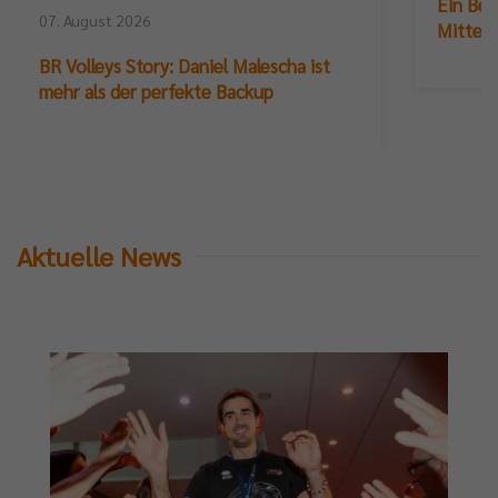
Ein Ber
07. August 2026
hnische
Mittelb
il,
BR Volleys Story: Daniel Malescha ist
mehr als der perfekte Backup
m
iten
sen.
Aktuelle News
ten
spielen
en
ils
e