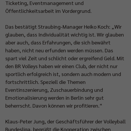
en
Ticketing, Eventmanagement und
rali
Öffentlichkeitsarbeit im Vordergrund.
hing
Das bestätigt Straubing-Manager Heiko Koch: „Wir
-
glauben, dass Individualität wichtig ist. Wir glauben
meling-
aber auch, dass Erfahrungen, die sich bewährt
e.
haben, nicht neu erfunden werden müssen. Das
k,
spart viel Zeit und schlicht oder ergreifend Geld. Mit
den BR Volleys haben wir einen Club, der nicht nur
rieden
sportlich erfolgreich ist, sondern auch modern und
fortschrittlich. Speziell die Themen
Eventinszenierung, Zuschauerbindung und
Emotionalisierung werden in Berlin sehr gut
herigen
bereitung
beherrscht. Davon können wir profitieren.“
Klaus-Peter Jung, der Geschäftsführer der Volleyball
st
Bundesliga, begrüßt die Kooperation zwischen