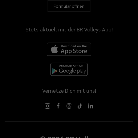
Formular öffnen
se
leiche
tig,
Stets aktuell mit der BR Volleys App!
en,
ade
hen
Vernetze Dich mit uns!
h
en.