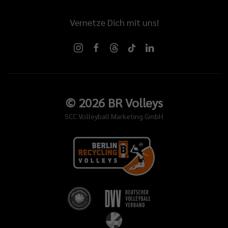
se
Vernetze Dich mit uns!
leiche
tig,
en,
©
2026
BR Volleys
ade
SCC Volleyball Marketing GmbH
hen
h
en.