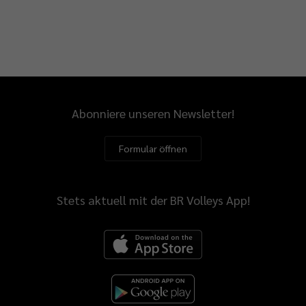
derlagen.
auf
t
chen
bereitungsspielen
Abonniere unseren Newsletter!
onders
t
Formular öffnen
ches
t
st
Stets aktuell mit der BR Volleys App!
m
ier
ztyn?
edew: