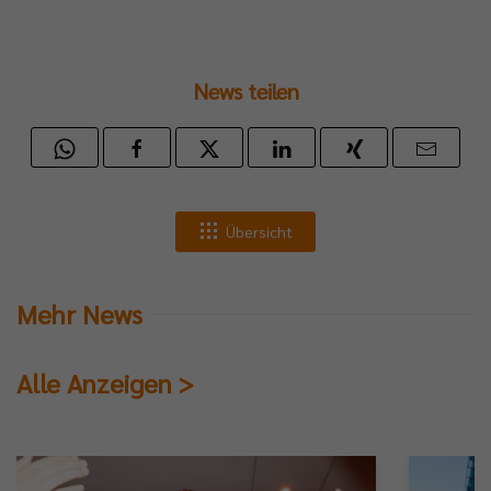
h
stellen“?
News teilen
k
edew:
t
Übersicht
ieden.
nschaft
Mehr News
itionell
Alle Anzeigen >
f,
itet
viert
nsiv.