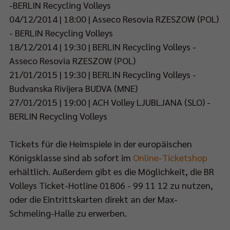
en
-BERLIN Recycling Volleys
rali
04/12/2014 | 18:00 | Asseco Resovia RZESZOW (POL)
hing
- BERLIN Recycling Volleys
18/12/2014 | 19:30 | BERLIN Recycling Volleys -
-
Asseco Resovia RZESZOW (POL)
meling-
21/01/2015 | 19:30 | BERLIN Recycling Volleys -
e.
Budvanska Rivijera BUDVA (MNE)
k,
27/01/2015 | 19:00 | ACH Volley LJUBLJANA (SLO) -
BERLIN Recycling Volleys
rieden
Tickets für die Heimspiele in der europäischen
Königsklasse sind ab sofort im
Online-Ticketshop
erhältlich. Außerdem gibt es die Möglichkeit, die BR
herigen
bereitung
Volleys Ticket-Hotline 01806 - 99 11 12 zu nutzen,
oder die Eintrittskarten direkt an der Max-
Schmeling-Halle zu erwerben.
st