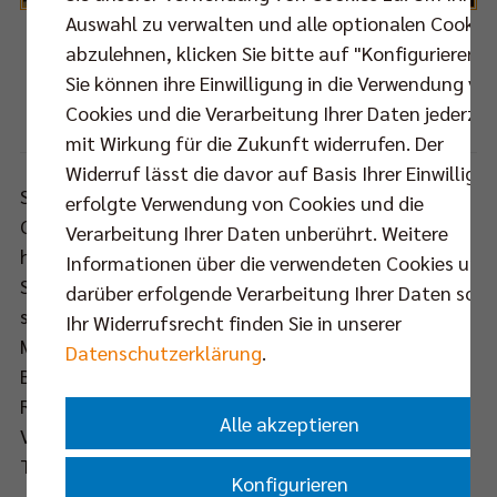
Auswahl zu verwalten und alle optionalen Cookie
abzulehnen, klicken Sie bitte auf "Konfigurieren".
Der Berliner Volleyballfans dürfen sich in der CEV Champions League auf
Sie können ihre Einwilligung in die Verwendung vo
spektakuläre Heimspiele freuen.
Cookies und die Verarbeitung Ihrer Daten jederzei
Foto: Eckhard Herfet
mit Wirkung für die Zukunft widerrufen. Der
Widerruf lässt die davor auf Basis Ihrer Einwilligu
Sechsmal müssen die BR Volleys in der
erfolgte Verwendung von Cookies und die
Gruppenphase antreten, dreimal davon vor
Verarbeitung Ihrer Daten unberührt. Weitere
heimischer Kulisse im „Volleyballtempel“ Max-
Informationen über die verwendeten Cookies und
Schmeling Halle. Um die Play-Offs zu erreichen und
darüber erfolgende Verarbeitung Ihrer Daten sowi
sich somit einen Platz unter den 12 besten
Ihr Widerrufsrecht finden Sie in unserer
Mannschaften Europas zu sichern, müssen sich die
Datenschutzerklärung
.
Berliner gegen das polnische Spitzenteam Asseco
Resovia Rzeszow, den slowenischen Champion Ach
Alle akzeptieren
Volley Ljubljana und den montenegrinischen
Titelträger Budvanska Rivijera Budva durchsetzen.
Konfigurieren