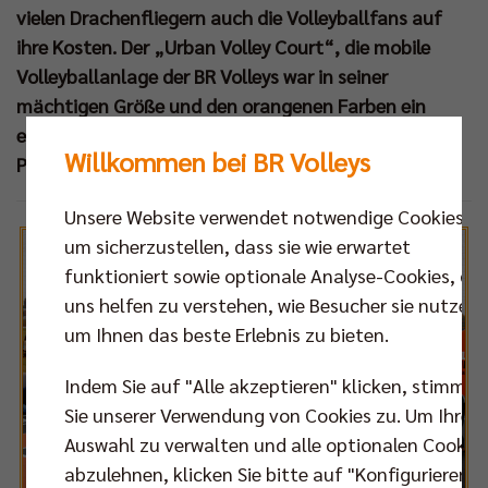
vielen Drachenfliegern auch die Volleyballfans auf
ihre Kosten. Der „Urban Volley Court“, die mobile
Volleyballanlage der BR Volleys war in seiner
mächtigen Größe und den orangenen Farben ein
echter Hingucker und entwickelte sich schnell zum
Willkommen bei BR Volleys
Publikumsmagnet für Groß und Klein.
Unsere Website verwendet notwendige Cookies,
um sicherzustellen, dass sie wie erwartet
funktioniert sowie optionale Analyse-Cookies, die
uns helfen zu verstehen, wie Besucher sie nutzen,
um Ihnen das beste Erlebnis zu bieten.
Indem Sie auf "Alle akzeptieren" klicken, stimmen
Sie unserer Verwendung von Cookies zu. Um Ihre
Auswahl zu verwalten und alle optionalen Cookie
abzulehnen, klicken Sie bitte auf "Konfigurieren".