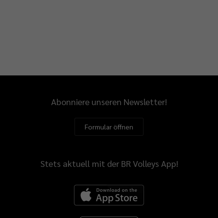
hnische
il,
m
iten
sen.
Abonniere unseren Newsletter!
Formular öffnen
ten
spielen
Stets aktuell mit der BR Volleys App!
en
ils
e