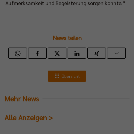
en
Aufmerksamkeit und Begeisterung sorgen konnte.“
rali
hing
-
News teilen
meling-
e.
k,
rieden
Übersicht
Mehr News
herigen
bereitung
Alle Anzeigen >
st