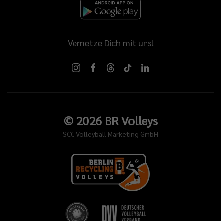
derlagen.
auf
t
Vernetze Dich mit uns!
chen
bereitungsspielen
onders
t
ches
©
2026
BR Volleys
t
SCC Volleyball Marketing GmbH
st
m
ier
ztyn?
edew: