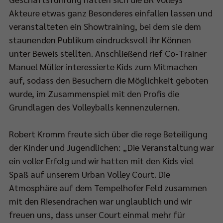
Akteure etwas ganz Besonderes einfallen lassen und
Impressum
|
Datenschutzerklärung
veranstalteten ein Showtraining, bei dem sie dem
staunenden Publikum eindrucksvoll ihr Können
unter Beweis stellten. Anschließend rief Co-Trainer
Manuel Müller interessierte Kids zum Mitmachen
auf, sodass den Besuchern die Möglichkeit geboten
wurde, im Zusammenspiel mit den Profis die
hen
Grundlagen des Volleyballs kennenzulernen.
innt
Robert Kromm freute sich über die rege Beteiligung
e
der Kinder und Jugendlichen: „Die Veranstaltung war
desliga-
ein voller Erfolg und wir hatten mit den Kids viel
lzeit
Spaß auf unserem Urban Volley Court. Die
m
Atmosphäre auf dem Tempelhofer Feld zusammen
ziellen
mit den Riesendrachen war unglaublich und wir
-
freuen uns, dass unser Court einmal mehr für
soneröffnungsspiel