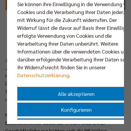
Sie können ihre Einwilligung in die Verwendung vo
Cookies und die Verarbeitung Ihrer Daten jederzei
mit Wirkung für die Zukunft widerrufen. Der
Reges Treiben auf dem "Urban Volley Court" beim "Festival der Riesendrachen" in
Widerruf lässt die davor auf Basis Ihrer Einwilligu
Tempelhof.
erfolgte Verwendung von Cookies und die
Foto: Clara Carl / BR Volleys
Verarbeitung Ihrer Daten unberührt. Weitere
Informationen über die verwendeten Cookies und
darüber erfolgende Verarbeitung Ihrer Daten sowi
Jeder der Lust hatte, konnte sich selbst auf dem
Ihr Widerrufsrecht finden Sie in unserer
„Urban Volley Court“ ausprobieren und spätestens
Datenschutzerklärung
.
nach dem Eintreffen einiger Profispieler des
Deutschen Meisters waren auch die letzten
Skeptiker begeistert vom gemeinsamen Pritschen
Alle akzeptieren
und Baggern.
Konfigurieren
Nach der Begrüßung durch Senats- und
Bezirksvertreter sowie der STADT UND LAND
Nur essenzielle Cookies akzeptieren
Geschäftsführung hatten sich die BR Volleys