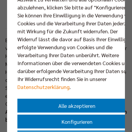
Die Preisträger der Galaveranstaltung "Champions
abzulehnen, klicken Sie bitte auf "Konfigurieren".
2013".
Sie können ihre Einwilligung in die Verwendung vo
Foto: Camera4
Cookies und die Verarbeitung Ihrer Daten jederzei
mit Wirkung für die Zukunft widerrufen. Der
Widerruf lässt die davor auf Basis Ihrer Einwilligu
Berlins Spitzensportler glänzten im Jahr 2014 mit
erfolgte Verwendung von Cookies und die
vielen Erfolgen: Die Athletinnen und Athleten aus der
Verarbeitung Ihrer Daten unberührt. Weitere
Hauptstadt holten in 13 Sportarten schon 63
Informationen über die verwendeten Cookies und
Medaillen bei Europa- und Weltmeisterschaften.
darüber erfolgende Verarbeitung Ihrer Daten sowi
Hinzu kommen Deutsche Meistertitel und Pokalsiege
Ihr Widerrufsrecht finden Sie in unserer
der Berliner Profivereine. Welcher Erfolg die
Datenschutzerklärung
.
Sportfans am stärksten beeindruckt hat,
entscheidet sich nun bei der Berliner Sportlerwahl
CHAMPIONS 2014.
Alle akzeptieren
Auf der Website
www.champions-berlin.de
kann noch
bis zum 30. November abgestimmt werden.
Konfigurieren