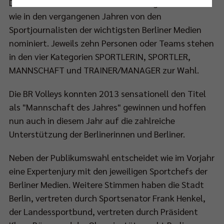
Die Kandidaten in den einzelnen Kategorien wurden
Nur essenzielle Cookies akzeptieren
wie in den vergangenen Jahren von den
Sportjournalisten der wichtigsten Berliner Medien
Impressum
|
Datenschutzerklärung
nominiert. Jeweils zehn Personen oder Teams stehen
in den vier Kategorien SPORTLERIN, SPORTLER,
MANNSCHAFT und TRAINER/MANAGER zur Wahl.
Die BR Volleys konnten 2013 sensationell den Titel
als "Mannschaft des Jahres" gewinnen und hoffen
nun auch in diesem Jahr auf die zahlreiche
Unterstützung der Berlinerinnen und Berliner.
Neben der Publikumswahl entscheidet wie im Vorjahr
eine Expertenjury mit den jeweiligen Sportchefs der
Berliner Medien. Weitere Stimmen haben die Stadt
Berlin, vertreten durch Sportsenator Frank Henkel,
der Landessportbund, vertreten durch Präsident