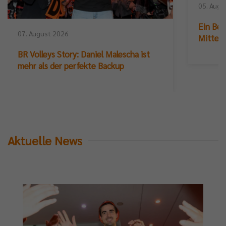
05. Augu
Ein Ber
07. August 2026
Mittelb
BR Volleys Story: Daniel Malescha ist
mehr als der perfekte Backup
Aktuelle News