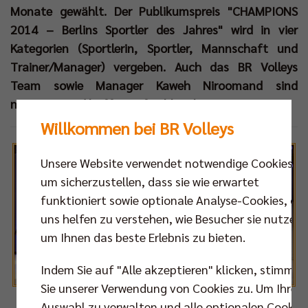
Monate gewählt. Der Publikumspreis "CHAMPIONS
2014 – Berlins Sportler des Jahres" wird in vier
Kategorien (Sportlerin, Sportler, Mannschaft und
Trainer/Manager) vergeben. Auch das BR Volleys
Team sowie Manager Kaweh Niroomand sind
nominiert und hoffen auf zahlreiche Stimmen!
Willkommen bei BR Volleys
Unsere Website verwendet notwendige Cookies,
um sicherzustellen, dass sie wie erwartet
funktioniert sowie optionale Analyse-Cookies, die
uns helfen zu verstehen, wie Besucher sie nutzen,
um Ihnen das beste Erlebnis zu bieten.
Indem Sie auf "Alle akzeptieren" klicken, stimmen
Sie unserer Verwendung von Cookies zu. Um Ihre
Auswahl zu verwalten und alle optionalen Cookie