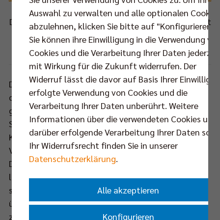
Auswahl zu verwalten und alle optionalen Cookie
Das Match zwischen Berlin und Herrsching verspricht
abzulehnen, klicken Sie bitte auf "Konfigurieren".
auch am Samstag einiges an Spannung.
Sie können ihre Einwilligung in die Verwendung vo
Foto: Benedikt Pohlus, Herrsching
Cookies und die Verarbeitung Ihrer Daten jederzei
mit Wirkung für die Zukunft widerrufen. Der
Widerruf lässt die davor auf Basis Ihrer Einwilligu
Die Berliner waren am Dienstag als klarer Favorit in
erfolgte Verwendung von Cookies und die
das Pokalmatch gegen den Bundesliganeuling
Verarbeitung Ihrer Daten unberührt. Weitere
gegangen, umso überraschender war der
Informationen über die verwendeten Cookies und
Spielverlauf: Angetrieben von einer lautstarken
darüber erfolgende Verarbeitung Ihrer Daten sowi
Kulisse gaben die Bayern vom ersten Ballwechsel an
Ihr Widerrufsrecht finden Sie in unserer
Vollgas, setzten die Hauptstädter gehörig unter
Datenschutzerklärung
.
Druck und machten es den Gästen auf diese Weise
lange Zeit schwer, ihren Rhythmus zu finden. Zwar
Alle akzeptieren
siegte am Ende die Routine des Deutschen Meisters
über die Unbefangenheit des Aufsteigers, das 3:0
Konfigurieren
zugunsten der BR Volleys war aber weit weniger