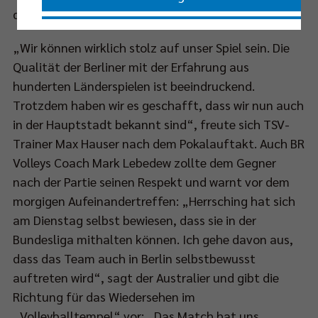
deutlich, als das Ergebnis vermuten lässt.
Nur essenzielle Cookies akzeptieren
„Wir können wirklich stolz auf unser Spiel sein. Die
Qualität der Berliner mit der Erfahrung aus
Impressum
|
Datenschutzerklärung
hunderten Länderspielen ist beeindruckend.
Trotzdem haben wir es geschafft, dass wir nun auch
in der Hauptstadt bekannt sind“, freute sich TSV-
Trainer Max Hauser nach dem Pokalauftakt. Auch BR
Volleys Coach Mark Lebedew zollte dem Gegner
nach der Partie seinen Respekt und warnt vor dem
morgigen Aufeinandertreffen: „Herrsching hat sich
am Dienstag selbst bewiesen, dass sie in der
Bundesliga mithalten können. Ich gehe davon aus,
dass das Team auch in Berlin selbstbewusst
auftreten wird“, sagt der Australier und gibt die
Richtung für das Wiedersehen im
„Volleyballtempel“ vor: „Das Match hat uns