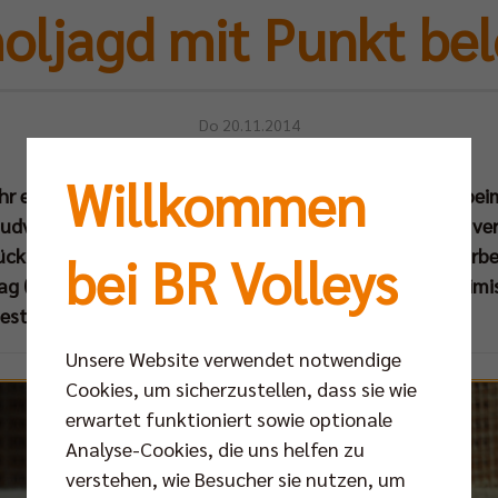
oljagd mit Punkt be
Do 20.11.2014
Willkommen
 ihr erstes Auswärtsspiel in der CEV Champions League be
udva knapp mit 2:3 (22:25, 30:32, 25:16, 25:22, 12:15) ve
ck nach Deutschland. Viel Zeit, die Niederlage zu verarbei
bei BR Volleys
g (22. Nov um 18.30 Uhr) ist die Mannschaft in der heim
stensee erneut gefordert.
Unsere Website verwendet notwendige
Cookies, um sicherzustellen, dass sie wie
erwartet funktioniert sowie optionale
Analyse-Cookies, die uns helfen zu
verstehen, wie Besucher sie nutzen, um