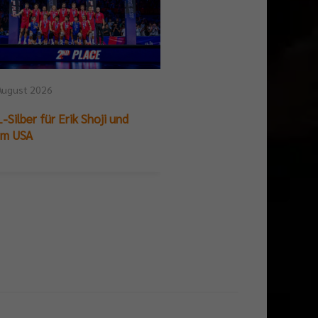
August 2026
25. Juli 2026
-Silber für Erik Shoji und
German Beach Club Fin
am USA
Titelpremiere für BR V