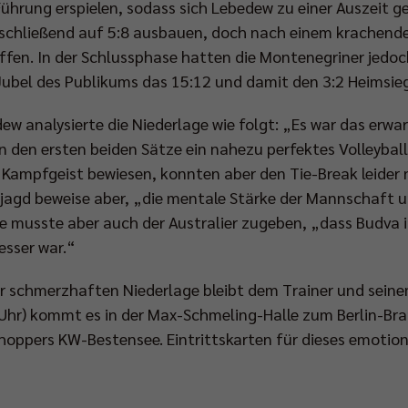
 Führung erspielen, sodass sich Lebedew zu einer Auszeit
schließend auf 5:8 ausbauen, doch nach einem krachend
offen. In der Schlussphase hatten die Montenegriner jed
ubel des Publikums das 15:12 und damit den 3:2 Heimsieg
w analysierte die Niederlage wie folgt: „Es war das erwa
n den ersten beiden Sätze ein nahezu perfektes Volleyball
 Kampfgeist bewiesen, konnten aber den Tie-Break leider 
jagd beweise aber, „die mentale Stärke der Mannschaft un
 musste aber auch der Australier zugeben, „dass Budva 
sser war.“
der schmerzhaften Niederlage bleibt dem Trainer und sei
Uhr) kommt es in der Max-Schmeling-Halle zum Berlin-Br
hoppers KW-Bestensee. Eintrittskarten für dieses emotion