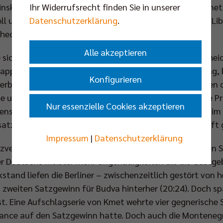
insky und Robert Kromm, den Mittelblockern Tomas Kmet
Ihr Widerrufsrecht finden Sie in unserer
l und Zuspieler Kawika Shoji auf das Spielfeld. Auf der Li
Datenschutzerklärung
.
chechen Martin Krystof.
Alle akzeptieren
sich lange Zeit keiner der beiden Kontrahenten entsche
ppen Führung in die erste technische Auszeit (7:8) ging,
Konfigurieren
erbrechung in Front (16:15). Ab diesem Zeitpunkt legten 
äge und stellten die BR Volleys Annahme damit vor große 
Nur essenzielle Cookies akzeptieren
nsatz zu den Berlinern – auch schwierige Situationen im
satz letztlich verdient mit 25:22 an die Heimmannschaft 
Impressum
|
Datenschutzerklärung
zverlust begannen Scott Touzinsky und Co. den zweiten Sp
r Deutsche Meister mehr Ungenauigkeiten als die Gastgeber
tand liefen die Berliner – zwischenzeitlich gestört von 
n zweiten Satzgewinn für Budva hinterher (20:24). Doch sp
t. Eine Aufschlagserie von Kmet wehrte vier gegnerische S
Chance auf den Satzgewinn hatte. Doch auch die Monteneg