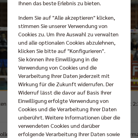
Ihnen das beste Erlebnis zu bieten.
Indem Sie auf "Alle akzeptieren" klicken,
stimmen Sie unserer Verwendung von
Cookies zu. Um Ihre Auswahl zu verwalten
und alle optionalen Cookies abzulehnen,
klicken Sie bitte auf "Konfigurieren".
Sie können ihre Einwilligung in die
Verwendung von Cookies und die
Verarbeitung Ihrer Daten jederzeit mit
Wirkung für die Zukunft widerrufen. Der
Widerruf lässt die davor auf Basis Ihrer
Einwilligung erfolgte Verwendung von
ten sich Budva in der CEV Champions League knapp mit 2
Cookies und die Verarbeitung Ihrer Daten
Foto: CEV
unberührt. Weitere Informationen über die
verwendeten Cookies und darüber
Volleys Trainer Mark Lebedew seine erwartete Stammform
erfolgende Verarbeitung Ihrer Daten sowie