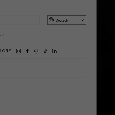
er
IORS