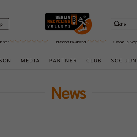
op
Meister
Deutscher Pokalsieger
Europacup-Sieg
ISON
MEDIA
PARTNER
CLUB
SCC JUN
News