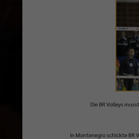
Die BR Volleys muss
In Montenegro schickte BR 