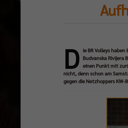
Aufh
D
ie BR Volleys haben
Budvanska Rivijera B
einen Punkt mit zurü
nicht, denn schon am Samsta
gegen die Netzhoppers KW-Be