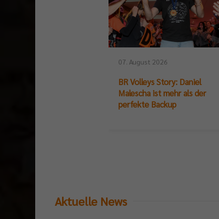
07. August 2026
BR Volleys Story: Daniel
Malescha ist mehr als der
perfekte Backup
Aktuelle News