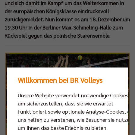
und sich damit im Kampf um das Weiterkommen in
der europäischen Königsklasse eindrucksvoll
zurückgemeldet. Nun kommt es am 18. Dezember um
19.30 Uhr in der Berliner Max-Schmeling-Halle zum
Rückspiel gegen das polnische Starensemble.
Willkommen bei BR Volleys
Unsere Website verwendet notwendige Cookies,
um sicherzustellen, dass sie wie erwartet
funktioniert sowie optionale Analyse-Cookies, die
uns helfen zu verstehen, wie Besucher sie nutzen,
um Ihnen das beste Erlebnis zu bieten.