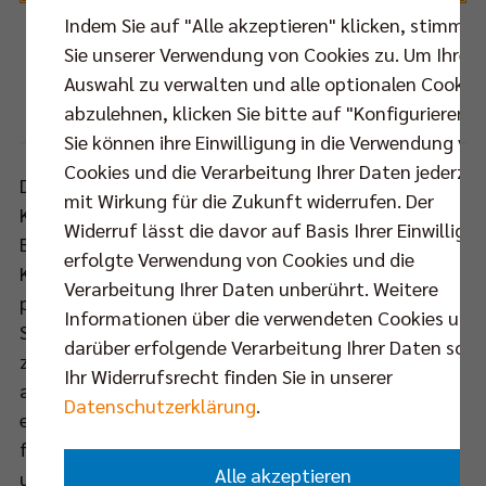
Indem Sie auf "Alle akzeptieren" klicken, stimmen
In Rzeszow zeigten die BR Volleys eine ganz starke
Sie unserer Verwendung von Cookies zu. Um Ihre
Leistung und gewannen verdient mit 3:0.
Auswahl zu verwalten und alle optionalen Cookie
Foto: CEV
abzulehnen, klicken Sie bitte auf "Konfigurieren".
Sie können ihre Einwilligung in die Verwendung vo
Cookies und die Verarbeitung Ihrer Daten jederzei
Die Außenangreifer Scott Touzinsky und Robert
mit Wirkung für die Zukunft widerrufen. Der
Kromm, die Mittelblocker Tomas Kmet und Rob
Widerruf lässt die davor auf Basis Ihrer Einwilligu
Bontje, Diagonalangreifer Paul Carroll, Zuspieler
erfolgte Verwendung von Cookies und die
Kawika Shoji sowie Libero Erik Shoji begannen beim
Verarbeitung Ihrer Daten unberührt. Weitere
polnischen Top-Club um DVV-Kapitän Jochen
Informationen über die verwendeten Cookies und
Schöps konzentriert und gestalteten das Match
darüber erfolgende Verarbeitung Ihrer Daten sowi
zunächst ausgeglichen (8:6). Mit zwei
Ihr Widerrufsrecht finden Sie in unserer
anschließenden Blockpunkten zogen die BR Volleys
Datenschutzerklärung
.
erstmals an diesem Abend davon und spielten
fortan wie aus einem Guss. Spektakuläre Angriffe
Alle akzeptieren
und krachende Blockaktionen der Gäste ließen die