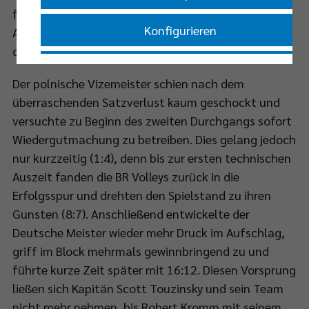
für ihre stimmungsvolle Atmosphäre bekannte
Konfigurieren
Arena in Rzeszow verstummen; und Berlin holte sich
den ersten Durchgang mit einem deutlichen 25:16.
Nur essenzielle Cookies akzeptieren
Der polnische Vizemeister schien nach dem
überraschenden Satzverlust kaum geschockt und
Impressum
|
Datenschutzerklärung
versuchte zu Beginn des zweiten Durchgangs sofort
Wiedergutmachung zu betreiben. Dies gelang jedoch
nur kurzzeitig (1:4), denn bis zur ersten technischen
Auszeit fanden die BR Volleys zurück in die
Erfolgsspur und drehten den Spielstand zu ihren
Gunsten (8:7). Anschließend entwickelte der
Deutsche Meister wieder mehr Druck im Aufschlag,
griff im Block mehrmals gewinnbringend zu und
führte kurze Zeit später mit 16:12. Diesen Vorsprung
ließen sich Kapitän Scott Touzinsky und sein Team
nicht mehr nehmen, bis Robert Kromm mit seinem