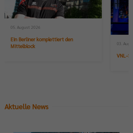
05. August 2026
Ein Berliner komplettiert den
03. Augu
Mittelblock
VNL-Sil
Aktuelle News