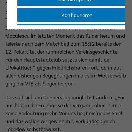
Fünf-Satz-Match, dessen Endphase kaum
dramatischer hätte sein können. Nach einer 10:6-
Konfigurieren
Führung im alles entscheidenden Tiebreak für die
Berliner, riss die Mannschaft von Trainer Stelian
Nur essenzielle Cookies akzeptieren
Moculescu im letzten Moment das Ruder herum und
feierte nach dem Matchball zum 15:12 bereits den
Impressum
|
Datenschutzerklärung
12. Pokaltitel der ruhmreichen Vereinsgeschichte.
Für den Hauptstadtclub setzte sich damit der
„Pokalfluch“ gegen Friedrichshafen fort, denn aus
allen bisherigen Begegnungen in diesem Wettbewerb
ging der VfB als Sieger hervor!
Das soll sich am Donnerstag möglichst ändern. „Für
uns haben die Ergebnisse der Vergangenheit heute
keine Bedeutung mehr. Vor uns liegt ein neues Spiel
und das wollen wir gewinnen“, verkündet Coach
Lebedew selbstbewusst.