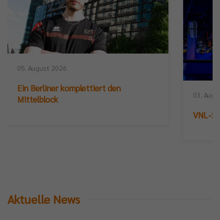
05. August 2026
Ein Berliner komplettiert den
03. Augu
Mittelblock
VNL-Sil
Aktuelle News