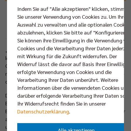
Indem Sie auf "Alle akzeptieren" klicken, stimmen
Das Pokalfinale 2014 zwischen Berlin und
Sie unserer Verwendung von Cookies zu. Um Ihre
Friedrichshafen war ein echtes Volleyballspektakel.
Auswahl zu verwalten und alle optionalen Cookie
Foto: Eckhard Herfet
abzulehnen, klicken Sie bitte auf "Konfigurieren".
Sie können ihre Einwilligung in die Verwendung vo
Cookies und die Verarbeitung Ihrer Daten jederzei
„Natürlich hätten wir uns für das Viertelfinale eine
mit Wirkung für die Zukunft widerrufen. Der
leichtere Aufgabe gewünscht“, gibt BR Volleys
Widerruf lässt die davor auf Basis Ihrer Einwilligu
Coach Mark Lebedew zu. „Aber es ist, wie es ist. Wir
erfolgte Verwendung von Cookies und die
müssen die Situation jetzt annehmen und das Beste
Verarbeitung Ihrer Daten unberührt. Weitere
daraus machen.“
Informationen über die verwendeten Cookies und
Das letzte Pokalduell mit Friedrichshafen im
darüber erfolgende Verarbeitung Ihrer Daten sowi
Endspiel 2014 ist den Berlinern noch lebhaft in
Ihr Widerrufsrecht finden Sie in unserer
Erinnerung: Vor einer fantastischen Kulisse von mehr
Datenschutzerklärung
.
als 10.000 Zuschauern lieferten sich die BR Volleys
und der VfB im Gerry-Weber-Stadion ein packendes
Alle akzeptieren