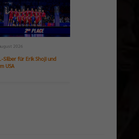
August 2026
25. Juli 2026
-Silber für Erik Shoji und
German Beach Club Fin
am USA
Titelpremiere für BR V