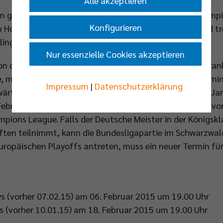
Alle akzeptieren
en gegen die deutschen Nachwuchstalente vom VC Olympia 
Konfigurieren
um Hohenschönhausen, der Heimspielstätte des VCO und tre
ing-Halle an die Junioren ab.
Nur essenzielle Cookies akzeptieren
on der deutschen U19-Junioren Anfang des Jahres in Fran
e, mussten in der Volleyball Bundesliga weitere Spielterm
Impressum
|
Datenschutzerklärung
ärtsspiel der BR Volleys beim TV Ingersoll Bühl am 10. Ja
Februar 2015 stattfindet. Die Spielverlegung geschieht vo
pions League. Falls der Deutsche Meister in der Königskl
ten teilnimmt, kann die Bundesligapartie im Schwarzwal
uropäischen Playoffs antreten, muss ein neuer Termin fü
ys (vorher 07.02.15) am 06. Februar 2015 um 19.00 Uhr
ys (vorher 10.01.15) am 18. Februar 2015 um 19.00 Uhr