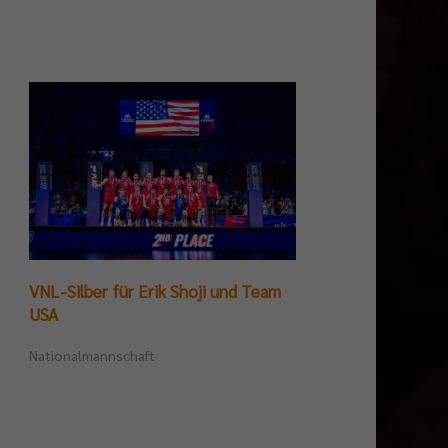
VNL-Silber für Erik Shoji und Team
Germ
USA
Tite
Nationalmannschaft
Beac