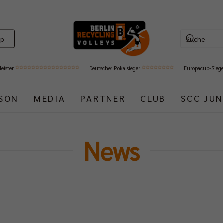
op
Meister
Deutscher Pokalsieger
Europacup-Sieg
ISON
MEDIA
PARTNER
CLUB
SCC JUN
News