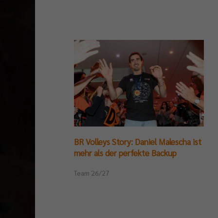
BR Volleys Story: Daniel Malescha ist
mehr als der perfekte Backup
Team 26/27