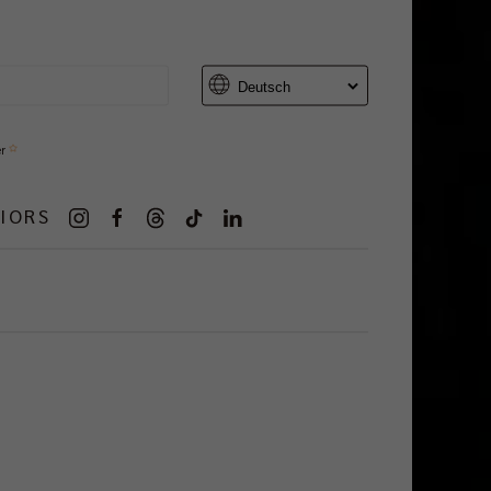
er
IORS