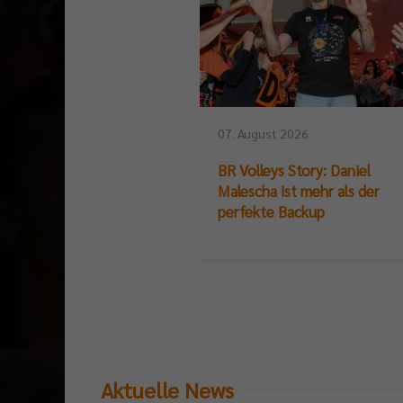
07. August 2026
BR Volleys Story: Daniel
Malescha ist mehr als der
perfekte Backup
Aktuelle News