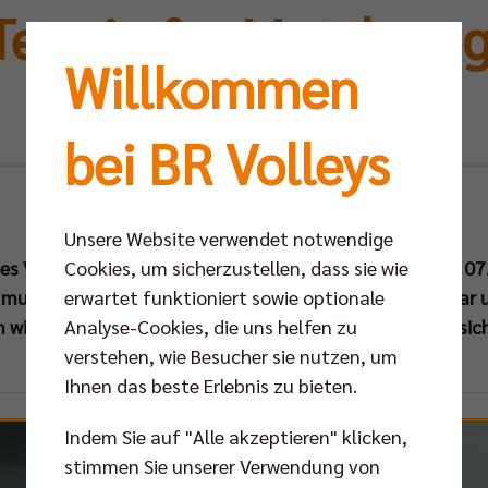
Termin für Match ge
Willkommen
Berlin
bei BR Volleys
Do 22.01.2015
Unsere Website verwendet notwendige
 des VCO Berlin für den Spieltag gegen die BR Volleys am 07
Cookies, um sicherzustellen, dass sie wie
muss das Match kurzfristig auf Freitag, den 06. Februar 
erwartet funktioniert sowie optionale
wird das Auswärtsspiel beim TV Ingersoll Bühl voraussic
Analyse-Cookies, die uns helfen zu
verstehen, wie Besucher sie nutzen, um
Ihnen das beste Erlebnis zu bieten.
Indem Sie auf "Alle akzeptieren" klicken,
stimmen Sie unserer Verwendung von