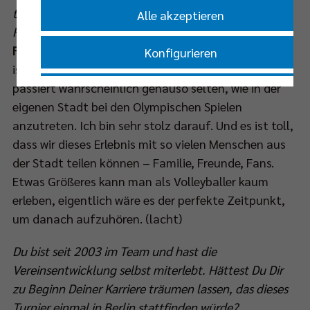
teilzunehmen und das auch noch in Deiner
Alle akzeptieren
Heimatstadt?
Fischer:
Ich bin mit Herz und Seele Berliner, deshalb
Konfigurieren
ist das für mich eine großartige Sache. So etwas
passiert wahrscheinlich genauso selten, wie in der
Nur essenzielle Cookies akzeptieren
eigenen Stadt bei den Olympischen Spielen
anzutreten. Ich bin sehr stolz darauf. Und es ist toll,
Impressum
|
Datenschutzerklärung
dass wir dieses Erlebnis mit so vielen Menschen aus
der Stadt teilen können – Familie, Freunde, Fans.
Etwas Größeres kann man als Volleyballer kaum
erleben, eigentlich wäre es der perfekte Zeitpunkt,
um danach aufzuhören. (lacht)
Du bist seit 2003 im Team und hast die
Vereinsentwicklung selbst miterlebt. Hättest Du Dir
zu Beginn Deiner Karriere träumen lassen, das dieses
Turnier einmal in Berlin stattfinden würde?