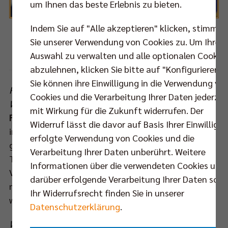
um Ihnen das beste Erlebnis zu bieten.
Indem Sie auf "Alle akzeptieren" klicken, stimmen
BR Volleys Mittelblocker Felix Fischer.
Sie unserer Verwendung von Cookies zu. Um Ihre
Foto: Eckhard Herfet
Auswahl zu verwalten und alle optionalen Cookie
abzulehnen, klicken Sie bitte auf "Konfigurieren".
Sie können ihre Einwilligung in die Verwendung vo
Felix, bis zum Final Four sind es nur noch knapp drei
Cookies und die Verarbeitung Ihrer Daten jederzei
Wochen. Wie läuft Eure sportliche Vorbereitung?
mit Wirkung für die Zukunft widerrufen. Der
Felix Fischer:
Alles läuft gut. Die spielfreien Wochen
Widerruf lässt die davor auf Basis Ihrer Einwilligu
in der Bundesliga kommen uns natürlich sehr
erfolgte Verwendung von Cookies und die
gelegen, zuletzt haben wir Trainingsspiele in der
Verarbeitung Ihrer Daten unberührt. Weitere
Türkei absolviert. Glücklicherweise sind wir von
Informationen über die verwendeten Cookies und
Verletzungen bisher verschont geblieben und wir
darüber erfolgende Verarbeitung Ihrer Daten sowi
machen Tag für Tag im Training kleine, aber
Ihr Widerrufsrecht finden Sie in unserer
wichtige Fortschritte.
Datenschutzerklärung
.
Was bedeutet es Dir persönlich, am Final Four