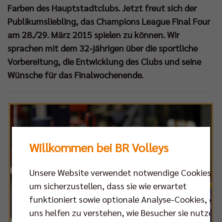
Farben des Hauptstadtclubs. Jetzt freut sich der
Publikumsliebling, das Champions League Final Four
am 28./29. März 2015 spielen zu können. Wir
sprachen mit dem 32-jährigen über die sportliche
Vorbereitung, die Entwicklung des Clubs und seine
Wünsche für das Finalwochenende.
Willkommen bei BR Volleys
Unsere Website verwendet notwendige Cookies,
um sicherzustellen, dass sie wie erwartet
funktioniert sowie optionale Analyse-Cookies, die
uns helfen zu verstehen, wie Besucher sie nutzen,