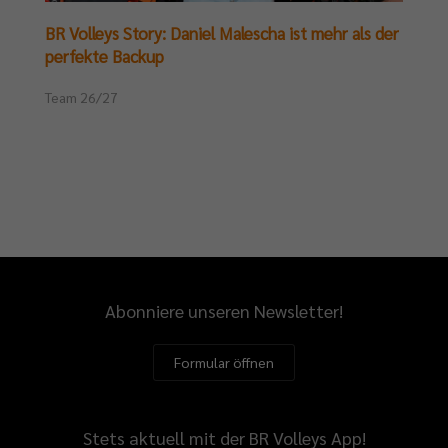
BR Volleys Story: Daniel Malescha ist mehr als der
perfekte Backup
Team 26/27
Abonniere unseren Newsletter!
Formular öffnen
Stets aktuell mit der BR Volleys App!