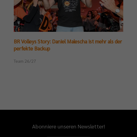
BR Volleys Story: Daniel Malescha ist mehr als der
perfekte Backup
Team 26/27
Abonniere unseren Newsletter!