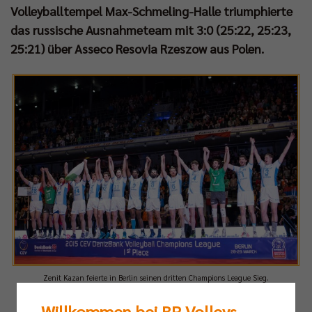
Volleyballtempel Max-Schmeling-Halle triumphierte
das russische Ausnahmeteam mit 3:0 (25:22, 25:23,
25:21) über Asseco Resovia Rzeszow aus Polen.
Zenit Kazan feierte in Berlin seinen dritten Champions League Sieg.
Foto:
Sebastian Wells
Willkommen bei BR Volleys