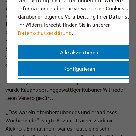
sowie der Silberrang von Rzeszow wurden lautstark
Informationen über die verwendeten Cookies und
auf den Rängen und auf dem Spielfeld gefeiert. Der
darüber erfolgende Verarbeitung Ihrer Daten sowi
feierliche Abschluss eines rundum gelungenen
Ihr Widerrufsrecht finden Sie in unserer
Champions League Final Four 2015 in Berlin vor der
Datenschutzerklärung
.
Rekordkulisse von 9.300 Zuschauern in der Max-
Schmeling-Halle. Für die Ausrichtung des Finals Four
Alle akzeptieren
wurden die Volleys mit einem Sonderpreis des
europäischen Verbandes CEV geehrt. Fairster Spieler
Konfigurieren
des Final Four Turniers wurde Volleys Kapitän Scott
Touzinsky. Zum wertvollsten Spieler des Final Four
Nur essenzielle Cookies akzeptieren
wurde Kazans sprunggewaltiger Kubaner Wilfredo
Leon Venero gekürt.
Impressum
|
Datenschutzerklärung
„Das war ein atemberaubendes und grandioses
Wochenende”, sagte Kazans Trainer Vladimir
Alekno. „Einmal mehr war es heute eine sehr