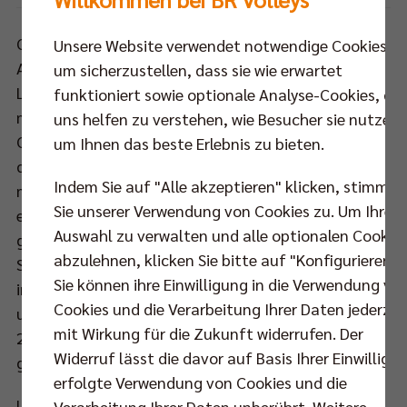
Genau um 18.27 Uhr packte Kazans Kapitän Nikolai
Unsere Website verwendet notwendige Cookies,
Apalikov ein letztes Mal bei diesem Champions
um sicherzustellen, dass sie wie erwartet
League Finalwochenende kraftvoll zu. Der
funktioniert sowie optionale Analyse-Cookies, die
muskelbepackte Mittelblocker stemmte die
uns helfen zu verstehen, wie Besucher sie nutzen,
Champions League Trophäe im Goldflitter-Regen in
um Ihnen das beste Erlebnis zu bieten.
die Höhe. Seine Teamkollegen sowie hunderte
Indem Sie auf "Alle akzeptieren" klicken, stimmen
mitgereiste russische Fans jubelten ihren Helden
Sie unserer Verwendung von Cookies zu. Um Ihre
euphorisch zu. Genau wie bereits im Halbfinale
Auswahl zu verwalten und alle optionalen Cookie
gegen Gastgeber BR Volleys hatten sich die
abzulehnen, klicken Sie bitte auf "Konfigurieren".
Superstars des russischen Dominators Kazan auch
Sie können ihre Einwilligung in die Verwendung vo
im Endspiel gegen Resovia Rzeszow als
Cookies und die Verarbeitung Ihrer Daten jederzei
unbezwingbar erwiesen und sich nach 2008 und
mit Wirkung für die Zukunft widerrufen. Der
2012 zum dritten Mal zu Europas bestem Team
Widerruf lässt die davor auf Basis Ihrer Einwilligu
gekrönt.
erfolgte Verwendung von Cookies und die
Und auch Bronzemedaillen-Gewinner BR Volleys
Verarbeitung Ihrer Daten unberührt. Weitere