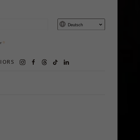
er
IORS