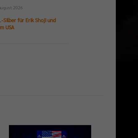
August 2026
25. Juli 2026
-Silber für Erik Shoji und
German Beach Club Fin
am USA
Titelpremiere für BR V