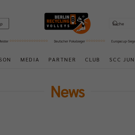
op
Meister
Deutscher Pokalsieger
Europacup-Sieg
ISON
MEDIA
PARTNER
CLUB
SCC JUN
News