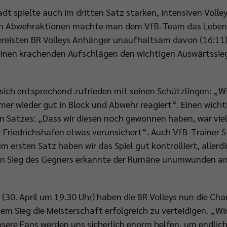
dt spielte auch im dritten Satz starken, intensiven Volley
n Abwehraktionen machte man dem VfB-Team das Leben s
gereisten BR Volleys Anhänger unaufhaltsam davon (16:11
seinen krachenden Aufschlägen den wichtigen Auswärtssie
ich entsprechend zufrieden mit seinen Schützlingen: „Wi
immer wieder gut in Block und Abwehr reagiert“. Einen wi
n Satzes: „Dass wir diesen noch gewonnen haben, war viell
 Friedrichshafen etwas verunsichert“. Auch VfB-Trainer
m ersten Satz haben wir das Spiel gut kontrolliert, allerd
n Sieg des Gegners erkannte der Rumäne unumwunden an
. April um 19.30 Uhr) haben die BR Volleys nun die Chan
m Sieg die Meisterschaft erfolgreich zu verteidigen. „Wi
unsere Fans werden uns sicherlich enorm helfen, um endlic