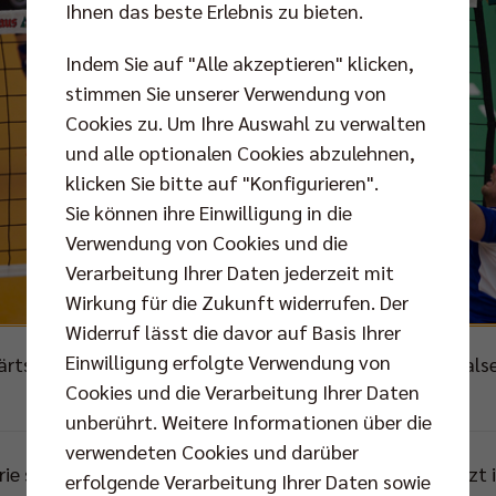
Ihnen das beste Erlebnis zu bieten.
Indem Sie auf "Alle akzeptieren" klicken,
stimmen Sie unserer Verwendung von
Cookies zu. Um Ihre Auswahl zu verwalten
und alle optionalen Cookies abzulehnen,
klicken Sie bitte auf "Konfigurieren".
Sie können ihre Einwilligung in die
Verwendung von Cookies und die
Verarbeitung Ihrer Daten jederzeit mit
Wirkung für die Zukunft widerrufen. Der
Widerruf lässt die davor auf Basis Ihrer
Einwilligung erfolgte Verwendung von
tssiegs führen die BR Volleys in der "best of five"-Finalse
Cookies und die Verarbeitung Ihrer Daten
Foto: Eckhard Herfet, Berlin
unberührt. Weitere Informationen über die
verwendeten Cookies und darüber
rie startete BR Volleys Coach Mark Lebedew - wie zuletzt in
erfolgende Verarbeitung Ihrer Daten sowie