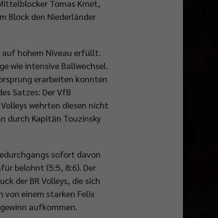
 Mittelblocker Tomas Kmet,
e im Block den Niederländer
 auf hohem Niveau erfüllt.
e wie intensive Ballwechsel.
Vorsprung erarbeiten konnten
des Satzes: Der VfB
 Volleys wehrten diesen nicht
nn durch Kapitän Touzinsky
gedurchgangs sofort davon
ür belohnt (5:5, 8:6). Der
ck der BR Volleys, die sich
n von einem starken Felix
atzgewinn aufkommen.