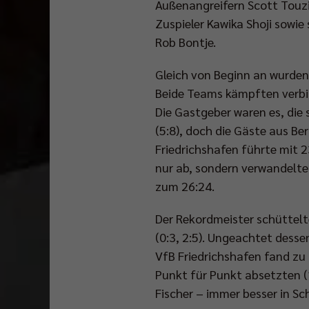
Außenangreifern Scott Touzi
Zuspieler Kawika Shoji sowie 
Rob Bontje.
Gleich von Beginn an wurden
Beide Teams kämpften verbis
Die Gastgeber waren es, die 
(5:8), doch die Gäste aus Be
Friedrichshafen führte mit 2
nur ab, sondern verwandelte
zum 26:24.
Der Rekordmeister schüttel
(0:3, 2:5). Ungeachtet dessen
VfB Friedrichshafen fand zu 
Punkt für Punkt absetzten (1
Fischer – immer besser in S