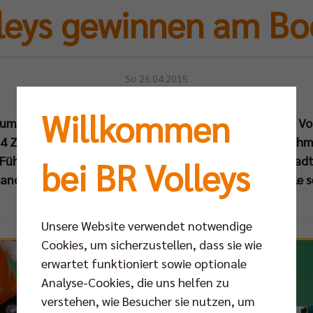
leys gewinnen am B
So 26.04.2015
Willkommen
ie um die Deutsche Meisterschaft 2015 gewannen die BR V
74 Zuschauern mit 3:0 (26:24, 25:21, 25:15) und übernahm
ie Führung. Aufgrund des Auswärtssiegs hat der Hauptsta
bei BR Volleys
ance, vor heimischer Kulisse in der Max-Schmeling-Halle s
Unsere Website verwendet notwendige
Cookies, um sicherzustellen, dass sie wie
erwartet funktioniert sowie optionale
Analyse-Cookies, die uns helfen zu
verstehen, wie Besucher sie nutzen, um