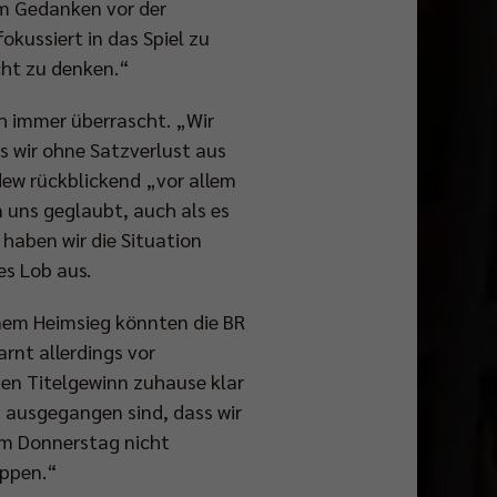
em Gedanken vor der
fokussiert in das Spiel zu
cht zu denken.“
ch immer überrascht. „Wir
s wir ohne Satzverlust aus
dew rückblickend „vor allem
n uns geglaubt, auch als es
haben wir die Situation
es Lob aus.
inem Heimsieg könnten die BR
rnt allerdings vor
den Titelgewinn zuhause klar
 ausgegangen sind, dass wir
am Donnerstag nicht
ippen.“