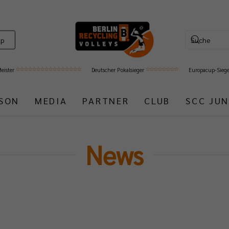
op
Meister
Deutscher Pokalsieger
Europacup-Sieg
ISON
MEDIA
PARTNER
CLUB
SCC JUN
News