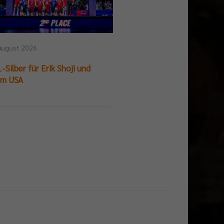
August 2026
25. Juli 2026
-Silber für Erik Shoji und
German Beach Club Fin
am USA
Titelpremiere für BR V