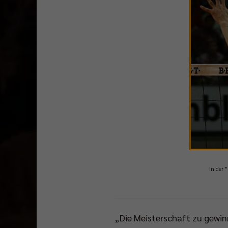
In der 
„Die Meisterschaft zu gewin