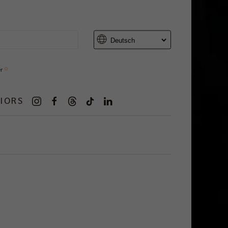
er
IORS