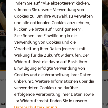
Indem Sie auf "Alle akzeptieren" klicken,
stimmen Sie unserer Verwendung von
Cookies zu. Um Ihre Auswahl zu verwalten
und alle optionalen Cookies abzulehnen,
klicken Sie bitte auf "Konfigurieren".
Sie können ihre Einwilligung in die
Verwendung von Cookies und die
Verarbeitung Ihrer Daten jederzeit mit
Wirkung für die Zukunft widerrufen. Der
Widerruf lässt die davor auf Basis Ihrer
Einwilligung erfolgte Verwendung von
Cookies und die Verarbeitung Ihrer Daten
unberührt. Weitere Informationen über die
"best of five"-Finalserie führen die BR Volleys um Robert Kromm mit 2:1 gegen den VfB Friedric
verwendeten Cookies und darüber
Foto: Eckhard Herfet
erfolgende Verarbeitung Ihrer Daten sowie
Ihr Widerrufsrecht finden Sie in unserer
nen und das auch noch zuhause wäre natürlich eine riesig
Datenschutzerklärung
.