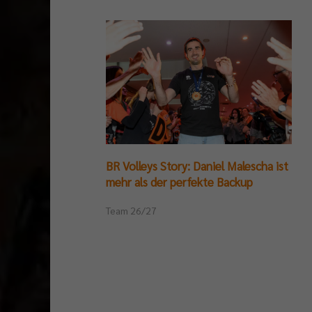
BR Volleys Story: Daniel Malescha ist
mehr als der perfekte Backup
Team 26/27