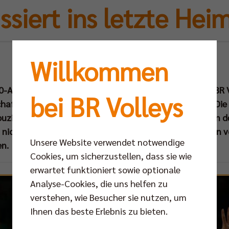
siert ins letzte Hei
Mi 29.04.2015
Willkommen
0-Auswärtserfolg am vergangenen Sonntag fehlt den BR Vo
bei BR Volleys
aft zum vierten Mal in Serie für sich zu entscheiden. Die
ouzinsky & Co am Donnerstag (30. April um 19.30 Uhr) in 
 nicht mehr, aber auch nicht weniger“, sagt der Kapitän
Unsere Website verwendet notwendige
en.
Cookies, um sicherzustellen, dass sie wie
erwartet funktioniert sowie optionale
Analyse-Cookies, die uns helfen zu
verstehen, wie Besucher sie nutzen, um
Ihnen das beste Erlebnis zu bieten.