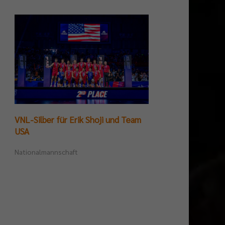
VNL-Silber für Erik Shoji und Team
Germ
USA
Tite
Nationalmannschaft
Beac