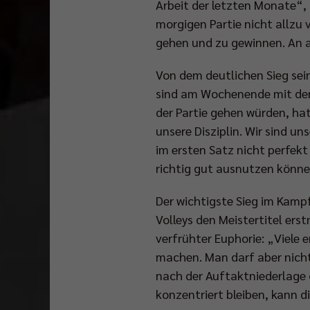
Arbeit der letzten Monate“,
morgigen Partie nicht allzu v
gehen und zu gewinnen. An a
Von dem deutlichen Sieg sei
sind am Wochenende mit dem 
der Partie gehen würden, ha
unsere Disziplin. Wir sind u
im ersten Satz nicht perfek
richtig gut ausnutzen können
Der wichtigste Sieg im Kampf
Volleys den Meistertitel ers
verfrühter Euphorie: „Viele
machen. Man darf aber nicht
nach der Auftaktniederlage
konzentriert bleiben, kann d