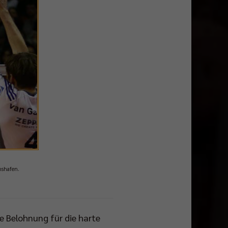
hshafen.
e Belohnung für die harte