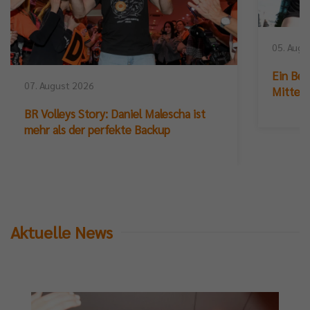
05. Augu
Ein Ber
07. August 2026
Mittelb
BR Volleys Story: Daniel Malescha ist
mehr als der perfekte Backup
Aktuelle News