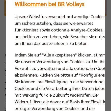
Willkommen bei BR Volleys
Unsere Website verwendet notwendige Cookies,
um sicherzustellen, dass sie wie erwartet
Die DVV-Männer freuen sich über ihren zweiten Sieg
funktioniert sowie optionale Analyse-Cookies, die
im dritten Spiel.
uns helfen zu verstehen, wie Besucher sie nutzen,
eventolive.it
Foto: DVV /
um Ihnen das beste Erlebnis zu bieten.
Indem Sie auf "Alle akzeptieren" klicken, stimmen
Es wurde ein spannendes Spiel gegen die Bulgaren
Sie unserer Verwendung von Cookies zu. Um Ihre
erwartet, schließlich stehen einige der Weltklasse-
Auswahl zu verwalten und alle optionalen Cookie
Spieler Bulgariens im Aufgebot für Baku. Doch das
abzulehnen, klicken Sie bitte auf "Konfigurieren".
deutsche Team ließ die gefährlichen Bulgaren zu
Sie können ihre Einwilligung in die Verwendung vo
keiner Zeit ins Spiel kommen, machte mit dem
Cookies und die Verarbeitung Ihrer Daten jederzei
Aufschlag Druck, sodass die Bälle über die
mit Wirkung für die Zukunft widerrufen. Der
Schnellangreifer Mangelware blieben. Gegen das
Widerruf lässt die davor auf Basis Ihrer Einwilligu
dann ausrechenbare Spiel der Bulgaren griff die
erfolgte Verwendung von Cookies und die
deutsche Block-Abwehr zu: nicht unbedingt mit