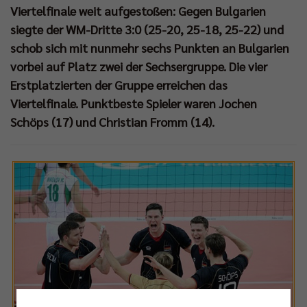
Viertelfinale weit aufgestoßen: Gegen Bulgarien
siegte der WM-Dritte 3:0 (25-20, 25-18, 25-22) und
schob sich mit nunmehr sechs Punkten an Bulgarien
vorbei auf Platz zwei der Sechsergruppe. Die vier
Erstplatzierten der Gruppe erreichen das
Viertelfinale. Punktbeste Spieler waren Jochen
Schöps (17) und Christian Fromm (14).