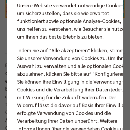
Unsere Website verwendet notwendige Cookies,
um sicherzustellen, dass sie wie erwartet
funktioniert sowie optionale Analyse-Cookies, die
Christian Fromm setzt sich im Angriff gegen den
uns helfen zu verstehen, wie Besucher sie nutzen,
belgischen Doppelblock durch.
um Ihnen das beste Erlebnis zu bieten.
eventolive.it
Foto: DVV /
Indem Sie auf "Alle akzeptieren" klicken, stimmen
Sie unserer Verwendung von Cookies zu. Um Ihre
Bundestrainer Vital Heynen hatte seinen Spielern
Auswahl zu verwalten und alle optionalen Cookie
das Verlieren verboten. „Gegen Belgien darf ich
abzulehnen, klicken Sie bitte auf "Konfigurieren".
einfach nicht verlieren“, sagte der stolze belgische
Sie können ihre Einwilligung in die Verwendung vo
Bundestrainer im Vorfeld der Partie. Seine Spieler
Cookies und die Verarbeitung Ihrer Daten jederzei
erhörten ihn, auch wenn sie sich zunächst schwer
mit Wirkung für die Zukunft widerrufen. Der
taten. Die Belgier erwiesen sich als unangenehmer
Widerruf lässt die davor auf Basis Ihrer Einwilligu
Gegner, stabil in der Annahme und variabel im
erfolgte Verwendung von Cookies und die
Angriff. Der deutsche Block kam nicht richtig zur
Verarbeitung Ihrer Daten unberührt. Weitere
Geltung. Da das eigene Annahmespiel jedoch
Informationen über die verwendeten Cookies und