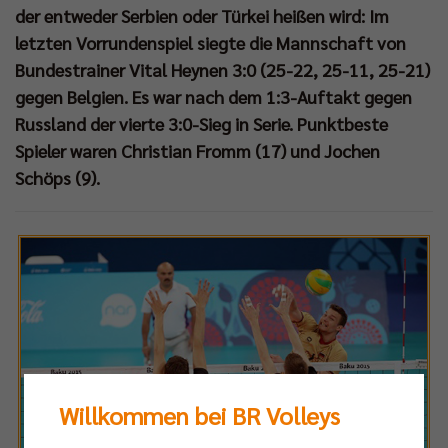
der entweder Serbien oder Türkei heißen wird: Im
letzten Vorrundenspiel siegte die Mannschaft von
Bundestrainer Vital Heynen 3:0 (25-22, 25-11, 25-21)
gegen Belgien. Es war nach dem 1:3-Auftakt gegen
Russland der vierte 3:0-Sieg in Serie. Punktbeste
Spieler waren Christian Fromm (17) und Jochen
Schöps (9).
Willkommen bei BR Volleys