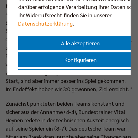
funktionierte, hielt die deutsche Mannschaft ihren
darüber erfolgende Verarbeitung Ihrer Daten sowi
Sideout und es reichten wenige gute Aktionen in der
Ihr Widerrufsrecht finden Sie in unserer
Block-Abwehr. In der Folge traten die deutschen
Datenschutzerklärung
.
Spieler mehr aufs Gaspedal. Druckvolle Aufschläge
ebneten der Block-Abwehr zahlreiche Möglichkeiten,
Alle akzeptieren
sich auszuzeichnen und zuzupacken. Die
Punktballsituationen wurden mit aller Konsequenz
Konfigurieren
versenkt. Der eingewechselte Zuspieler Jan
Zimmermann sagte: „Wir hatten keinen leichten
Nur essenzielle Cookies akzeptieren
Start, sind aber immer besser ins Spiel gekommen.
Im Endeffekt haben wir 3:0 gewonnen, Ziel erreicht.“
Impressum
|
Datenschutzerklärung
Zunächst punkteten beiden Teams konstant und
sicher aus der Annahme (4-4), Bundestrainer Vital
Heynen redete in der technischen Auszeit energisch
auf seine Spieler ein (8-7). Das deutsche Team war
öfter am Break dran, nutzte aber seine Chancen aus