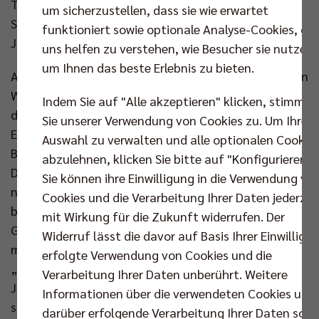
Training mitmachen darf. Hier sind nur erfahrene
um sicherzustellen, dass sie wie erwartet
Spieler, viele internationale Spieler.“ Und der 20-
funktioniert sowie optionale Analyse-Cookies, die
Jährige mittendrin.
uns helfen zu verstehen, wie Besucher sie nutzen,
um Ihnen das beste Erlebnis zu bieten.
Amedegnato fühlt sich immer noch wie in einer neuen
Welt gelandet. Die vergangenen beiden Jahre durfte
Indem Sie auf "Alle akzeptieren" klicken, stimmen
der Zuspieler zwar für den VC Olympia Berlin und die
Sie unserer Verwendung von Cookies zu. Um Ihre
Energiequelle Netzhoppers KW auch schon in der
Auswahl zu verwalten und alle optionalen Cookie
Bundesliga ran, doch jetzt trägt er das Trikot des
abzulehnen, klicken Sie bitte auf "Konfigurieren".
Deutschen Meisters. Wie es dazu kam, vergisst er
Sie können ihre Einwilligung in die Verwendung vo
nicht so schnell, weil es ihn so unerwartet traf. „Ich
Cookies und die Verarbeitung Ihrer Daten jederzei
bekam eine E-Mail aus der Geschäftsstelle“, der
mit Wirkung für die Zukunft widerrufen. Der
Geschäftsführer Kaweh Niroomand wolle sich „mit
Widerruf lässt die davor auf Basis Ihrer Einwilligu
mir zum Gespräch treffen“, erzählt der Jungspund,
erfolgte Verwendung von Cookies und die
„und dann bekam ich dieses Angebot.“ Für einen 3-
Verarbeitung Ihrer Daten unberührt. Weitere
Jahres-Vertrag. Er musste erst mal Luft holen und
Informationen über die verwendeten Cookies und
sich mit seinen Eltern absprechen. Anschließend
darüber erfolgende Verarbeitung Ihrer Daten sowi