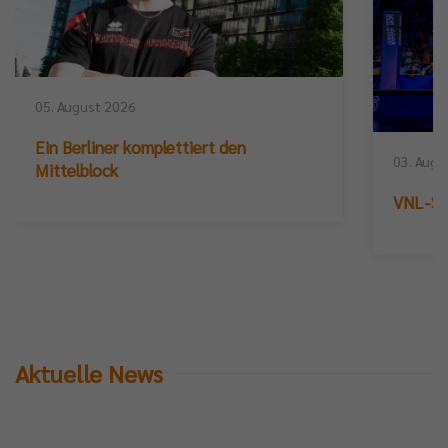
05. August 2026
Ein Berliner komplettiert den
03. Augu
Mittelblock
VNL-Sil
Aktuelle News