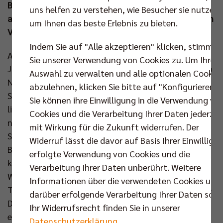
Berliner am Sonntagabend (15. Sep um 18.00 Uhr)
uns helfen zu verstehen, wie Besucher sie nutzen,
auf den Sieger der Partie Helios Grizzlys Giesen gegen
um Ihnen das beste Erlebnis zu bieten.
VfB Friedrichshafen.
Indem Sie auf "Alle akzeptieren" klicken, stimmen
Aus seinem erlesenen Kreis an Mittelblockern berief
Sie unserer Verwendung von Cookies zu. Um Ihre
Joel Banks im zweiten Spiel beim 1KOMMA5° Ligacup
Auswahl zu verwalten und alle optionalen Cookie
Nehemiah Mote und Matthew Knigge in die
abzulehnen, klicken Sie bitte auf "Konfigurieren".
Startformation, welche er ansonsten unverändert
Sie können ihre Einwilligung in die Verwendung vo
ließ. Gewohnt zügig brachte Hannes Tille gegen das
Cookies und die Verarbeitung Ihrer Daten jederzei
neuformierte Team der SVG Lüneburg die beiden
mit Wirkung für die Zukunft widerrufen. Der
Schnellangreifer in die Partie (5:2). Nachdem die
Widerruf lässt die davor auf Basis Ihrer Einwilligu
Berliner am Vortag gegen Karlsruhe kein Ass
erfolgte Verwendung von Cookies und die
kassierten, servierte Lüneburgs neuer Zuspieler
Verarbeitung Ihrer Daten unberührt. Weitere
Wright das erste gegen die Hauptstädter in diesem
Informationen über die verwendeten Cookies und
Turnier (8:7). In der Block-Feldabwehr arbeiteten Kyle
darüber erfolgende Verarbeitung Ihrer Daten sowi
Dagostino & Co ordentlich, aber es fehlte noch an
Ihr Widerrufsrecht finden Sie in unserer
entscheidendem Aufschlagdruck. Nach zwei
Datenschutzerklärung
.