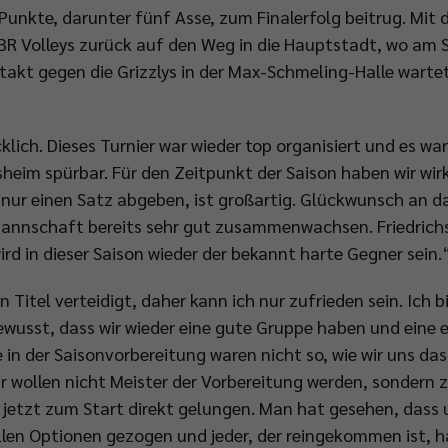
 Punkte, darunter fünf Asse, zum Finalerfolg beitrug. Mi
BR Volleys zurück auf den Weg in die Hauptstadt, wo am
akt gegen die Grizzlys in der Max-Schmeling-Halle wartet
klich. Dieses Turnier war wieder top organisiert und es war
eim spürbar. Für den Zeitpunkt der Saison haben wir wirkl
nur einen Satz abgeben, ist großartig. Glückwunsch an 
 Mannschaft bereits sehr gut zusammenwachsen. Friedrich
ird in dieser Saison wieder der bekannt harte Gegner sein.
Titel verteidigt, daher kann ich nur zufrieden sein. Ich 
bewusst, dass wir wieder eine gute Gruppe haben und eine
 in der Saisonvorbereitung waren nicht so, wie wir uns das
r wollen nicht Meister der Vorbereitung werden, sondern zu
 jetzt zum Start direkt gelungen. Man hat gesehen, dass un
ellen Optionen gezogen und jeder, der reingekommen ist, 