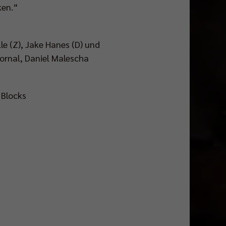
ken.“
e (Z), Jake Hanes (D) und
Fornal, Daniel Malescha
 Blocks