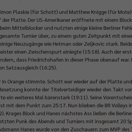
Simon Plaskie (für Schott) und Matthew Knigge (für Mote) 
 der Platte. Der US-Amerikaner eröffnete mit einem Bloc
beim Mittelblocker und nutzten einige kleine Berliner Fehl
gesamte Turnier über, zu einem guten Zeitpunkt mit einem
 einige Neuzugänge wie Hetman oder Zeljkovic stark. Beid
eister einen Zwischenspurt einlegte (15:18). Auch der erst
ndern, dass Friedrichshafen in dieser Phase obenauf war.
en Satzausgleich (16:25).
r in Orange stimmte. Schott war wieder auf der Platte un
 Besetzung konnte der Titelverteidiger wieder den Takt vo
erte ein weiteres Mal bärenstark (19:11). Seine Vorentsch
lbst mit dem Punkt zum 25:17. Nun blieben die BR Volleys
:2). Krages Block und Hanes nächstes Ass ließen die Berline
 letzten Punk des Abends und Turniers mit insgesamt 20 Spi
Landsmann Hanes wurde von den Zuschauern zum MVP des 