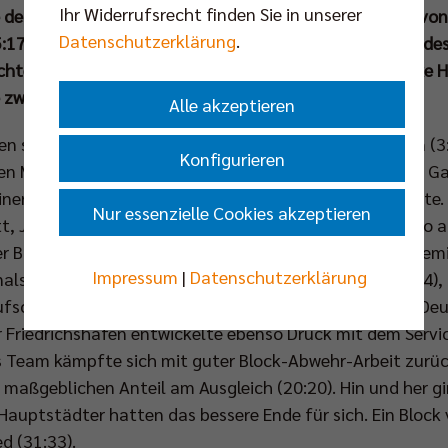
Ihr Widerrufsrecht finden Sie in unserer
 des 1KOMMA5° Ligacups setzte sich die Mannschaft von 
Datenschutzerklärung
.
5:17, 25:17) gegen den VfB Friedrichshafen durch. MVP des
hteten Turniers wurde der neue Diagonalangreifer Jake Han
e zwölf Asse servierte.
Alle akzeptieren
n spielte sich mit Siegen gegen Düren (3:0) und Giesen (3
Konfigurieren
en Match des Samstags musste der VfB also gegen die Ga
ner den Vorteil der längeren Regeneration auf ihrer Seite.
Nur essenzielle Cookies akzeptieren
t, Jake Hanes, Johannes Tille und Libero Kyle Dagostino a
der Brite zunächst für das Duo aus Tobias Krick und Nehe
Impressum
|
Datenschutzerklärung
inals in der Hildesheimer Volksbank-Arena schlucken (2:4)
Aufschlagserien von Kapitän Schott und Krick legte der D
er Friedrichshafen entwickelte ebenso Druck mit dem Servic
ys Team kämpfte sich mit guter Block-Abwehr-Arbeit zurü
aßgeblichen Anteil am Ausgleich (20:20). Hin und her gi
Hauptstädter hatten das bessere Ende für sich. Ein Block 
d (31:33).