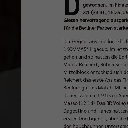
D
gewonnen. Im Finale
3:1 (33:31, 16:25, 2
Giesen hervorragend ausgeric
für die Berliner Farben stark
Der Gegner aus Friedrichshafe
1KOMMA5° Ligacup. Im letzt
gehen und so hatten die Berli
Moritz Reichert, Ruben Schot
Mittelblock entschied sich 
Reichert das erste Ass des F
Berliner gut ins Match. Mit 
Dauerrivalen mit 9:5 vor. Ab
Masso (12:14). Das BR Volle
Dagostino und Hanes hatten m
ersten Durchgangs, aber die 
den hauchdünnen Unterschie