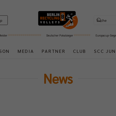
op
Meister
Deutscher Pokalsieger
Europacup-Sieg
ISON
MEDIA
PARTNER
CLUB
SCC JUN
News