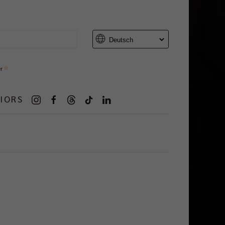
er
IORS