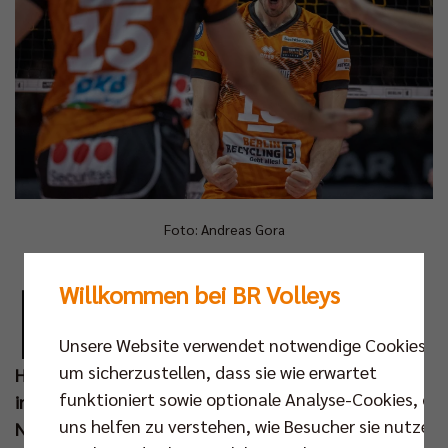
Foto: Andreas Gora
D
Willkommen bei BR Volleys
as BR Volleys Team kann in diesen Tagen
noch behutsam Rhythmus aufnehmen, bis
Unsere Website verwendet notwendige Cookies,
im November die Frequenz an
um sicherzustellen, dass sie wie erwartet
Herausforderungen steigt. Neben dem Achtelfinale
funktioniert sowie optionale Analyse-Cookies, die
im DVV-Pokal gegen die WWK Volleys Herrsching (06.
uns helfen zu verstehen, wie Besucher sie nutzen,
Nov um 19.00 Uhr) steht der Auftakt in der CEV