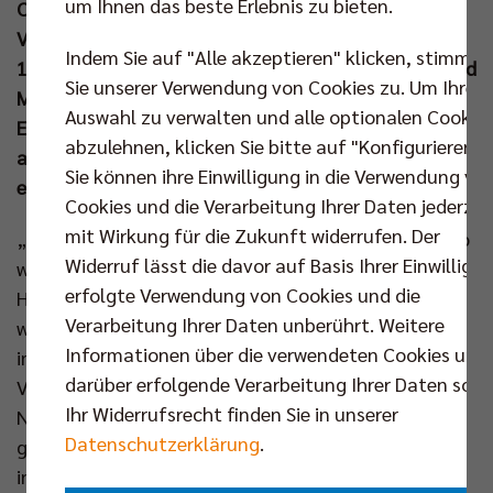
um Ihnen das beste Erlebnis zu bieten.
Champions League bevor. Zunächst kommt ACH
Volley Ljubljana in den Volleyballtempel (12. Nov um
Indem Sie auf "Alle akzeptieren" klicken, stimmen
19.30 Uhr) und am vierten Spieltag schlägt Greenyard
Sie unserer Verwendung von Cookies zu. Um Ihre
Maaseik in Berlin auf (18. Dez um 19.30 Uhr).
Auswahl zu verwalten und alle optionalen Cookie
Einzeltickets für diese Königsklassenmatches und
abzulehnen, klicken Sie bitte auf "Konfigurieren".
alle weiteren Spiele bis zum Jahreswechsel sind hier
Sie können ihre Einwilligung in die Verwendung vo
erhältlich:
www.br-volleys.de/ticketshop
Cookies und die Verarbeitung Ihrer Daten jederzei
mit Wirkung für die Zukunft widerrufen. Der
„Mitte November möchte ich mit der Mannschaft so
Widerruf lässt die davor auf Basis Ihrer Einwilligu
weit sein, dass wir Topleistungen abrufen“, als
erfolgte Verwendung von Cookies und die
Headcoach Joel Banks zum Saisonstart diese Worte
Verarbeitung Ihrer Daten unberührt. Weitere
wählte, hatte er ein bestimmtes Datum ganz gewiss
Informationen über die verwendeten Cookies und
im Hinterkopf: Den 12. November, wenn für die BR
darüber erfolgende Verarbeitung Ihrer Daten sowi
Volleys ein neues, europäisches Abenteuer beginnt.
Ihr Widerrufsrecht finden Sie in unserer
Nach dem erfolgreichen Ligacup und dem
Datenschutzerklärung
.
gelungenen Bundesliga-Start wollen die Berliner sich
in den kommenden Wochen für die nächste Etappe