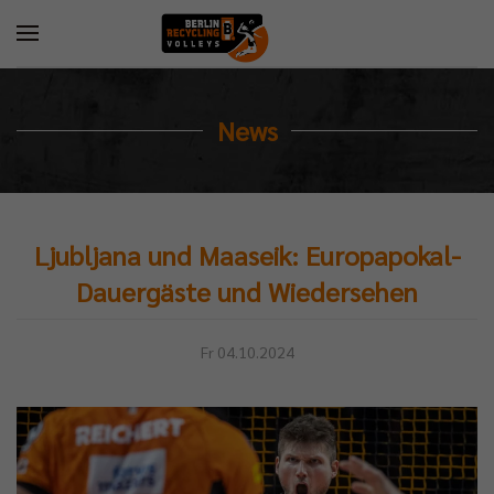
News
Ljubljana und Maaseik: Europapokal-
Dauergäste und Wiedersehen
Fr 04.10.2024