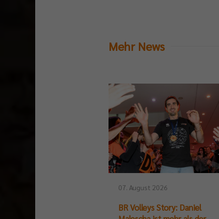
Mehr News
07. August 2026
BR Volleys Story: Daniel
Malescha ist mehr als der