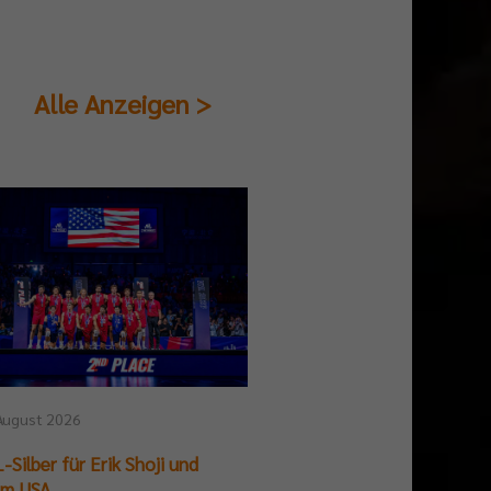
Alle Anzeigen >
August 2026
25. Juli 2026
-Silber für Erik Shoji und
German Beach Club Fin
am USA
Titelpremiere für BR V