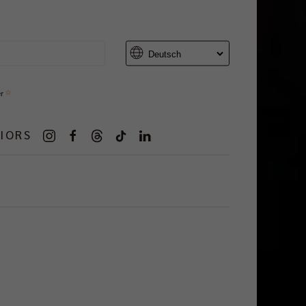
er
IORS