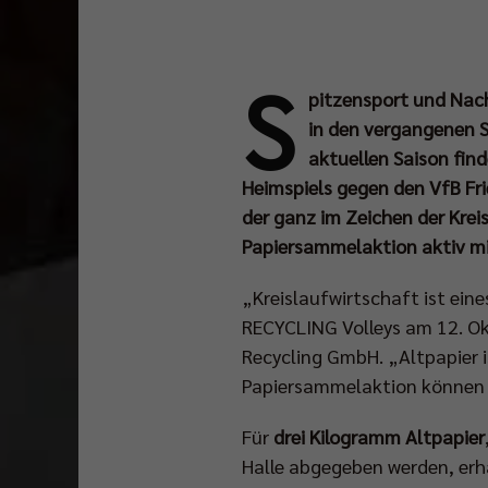
S
pitzensport und Nach
in den vergangenen S
aktuellen Saison fin
Heimspiels gegen den VfB Fri
der ganz im Zeichen der Krei
Papiersammelaktion aktiv m
„Kreislaufwirtschaft ist ein
RECYCLING Volleys am 12. Okt
Recycling GmbH. „Altpapier is
Papiersammelaktion können 
Für
drei Kilogramm Altpapier
Halle abgegeben werden, erha