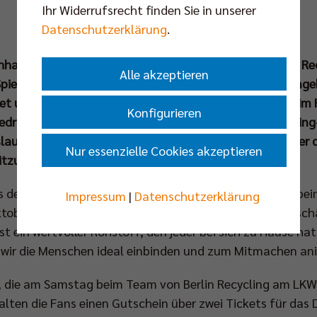
Ihr Widerrufsrecht finden Sie in unserer
Datenschutzerklärung
.
haltigkeit – gemeinsam mit ihrem Titelsponsor Berlin Rec
Alle akzeptieren
pielzeiten diese Themen bereits erfolgreich zusammenge
det unter dem Motto „Bring den Kreislauf in Schwung“ i
Konfigurieren
edrichshafen (12. Okt um 18.00 Uhr in der Max-Schmeling-
slaufwirtschaft steht. Unter anderem haben Fans wieder di
Nur essenzielle Cookies akzeptieren
itzumachen und den Kreislauf anzukurbeln.
es der großen Zukunftsthemen, deshalb wollen wir das bei
Impressum
|
Datenschutzerklärung
ober erlebbar machen,“ erläutert Sascha Förster, Geschä
t ein wertvoller Rohstoff, den jeder bei sich zu Hause ha
wir die Menschen ideal einbinden und zum Mitmachen ani
, die am Samstag beim Team von Berlin Recycling am LKW
lten die Fans einen Gutschein über zwei Tickets für das 