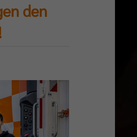
gen den
!