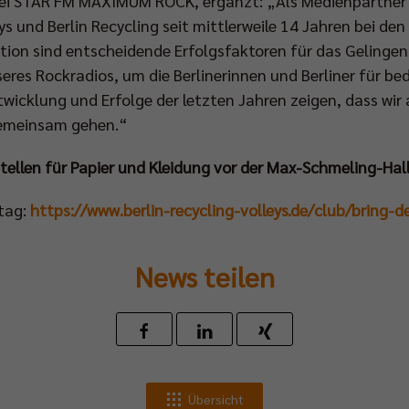
bei STAR FM MAXIMUM ROCK, ergänzt: „Als Medienpartner 
eys und Berlin Recycling seit mittlerweile 14 Jahren bei 
on sind entscheidende Erfolgsfaktoren für das Gelingen 
seres Rockradios, um die Berlinerinnen und Berliner für 
Entwicklung und Erfolge der letzten Jahren zeigen, dass wi
 gemeinsam gehen.“
ellen für Papier und Kleidung vor der Max-Schmeling-Hal
ltag:
https://www.berlin-recycling-volleys.de/club/bring-
News teilen
Übersicht