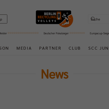
op
Meister
Deutscher Pokalsieger
Europacup-Sieg
ISON
MEDIA
PARTNER
CLUB
SCC JUN
News